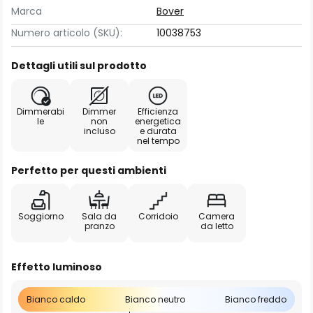
Marca
Bover
Numero articolo (SKU):
10038753
Dettagli utili sul prodotto
Dimmerabi
Dimmer
Efficienza
le
non
energetica
incluso
e durata
nel tempo
Perfetto per questi ambienti
Soggiorno
Sala da
Corridoio
Camera
pranzo
da letto
Effetto luminoso
Bianco caldo
Bianco neutro
Bianco freddo