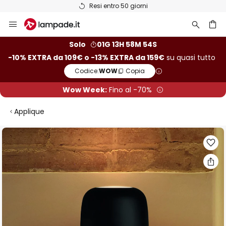
Resi entro 50 giorni
Salta
al
contenuto
rca
Solo
01G 13H 58M 53S
-10% EXTRA da 109€ o -13% EXTRA da 159€
su quasi tutto
Codice:
WOW
Copia
Wow Week:
Fino al -70%
Applique
Vai
alla
fine
della
galleria
di
immagini