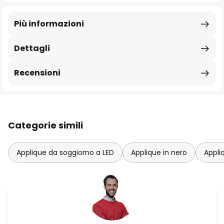
Più informazioni
Dettagli
Recensioni
Categorie simili
Applique da soggiorno a LED
Applique in nero
Appli