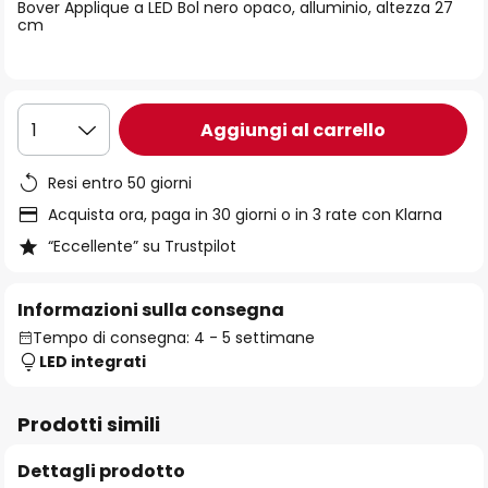
di
Bover Applique a LED Bol nero opaco, alluminio, altezza 27
cm
immagini
Aggiungi al carrello
1
Resi entro 50 giorni
Acquista ora, paga in 30 giorni o in 3 rate con Klarna
“Eccellente” su Trustpilot
Informazioni sulla consegna
Tempo di consegna: 4 - 5 settimane
LED integrati
Prodotti simili
Dettagli prodotto