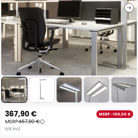
Vai
367,90 €
MSRP -100,00 €
all'inizio
MSRP
467,90 €
della
IVA incl.
galleria