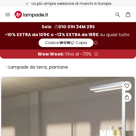
La più ampia selezione di marchi in Europa
Salta
al
contenuto
rca
Solo
01G 01H 34M 28S
-10% EXTRA da 109€ o -13% EXTRA da 159€
su quasi tutto
Codice:
WOW
Copia
Wow Week:
Fino al -70%
Lampade da terra, piantane
Vai
alla
fine
della
galleria
di
immagini