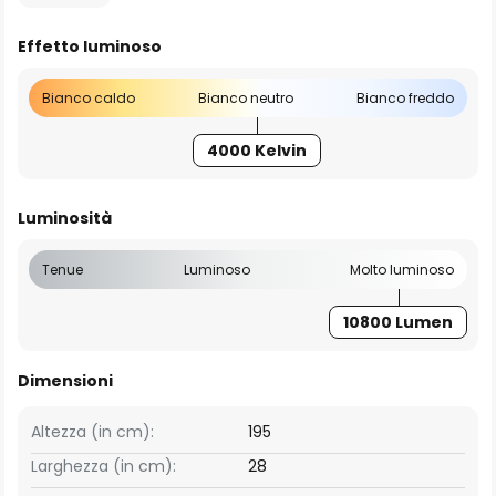
Effetto luminoso
Bianco caldo
Bianco neutro
Bianco freddo
4000 Kelvin
Luminosità
Tenue
Luminoso
Molto luminoso
10800 Lumen
Dimensioni
Altezza (in cm):
195
Larghezza (in cm):
28