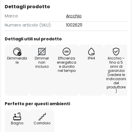
Dettagli prodotto
Marca
Arcchio
Numero articolo (SKU):
10026211
Dettagli utili sul prodotto
Dimmerabi
Dimmer
Efficienza
IP44
Arcchio –
le
non
energetica
fino a 5
incluso
e durata
anni di
nel tempo
garanzia
(vedere le
indicazioni
del
produttore
)
Perfetto per questi ambienti
Bagno
Corridoio