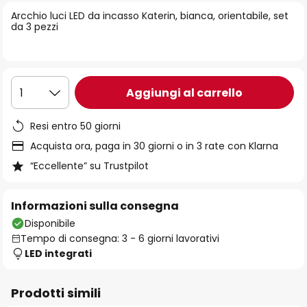
di
Arcchio luci LED da incasso Katerin, bianca, orientabile, set
immagini
da 3 pezzi
Aggiungi al carrello
1
Resi entro 50 giorni
Acquista ora, paga in 30 giorni o in 3 rate con Klarna
“Eccellente” su Trustpilot
Informazioni sulla consegna
Disponibile
Tempo di consegna: 3 - 6 giorni lavorativi
LED integrati
Prodotti simili