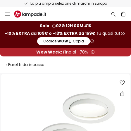
La più ampia selezione di marchi in Europa
Salta
al
contenuto
rca
Solo
02G 12H 00M 41S
-10% EXTRA da 109€ o -13% EXTRA da 159€
su quasi tutto
Codice:
WOW
Copia
Wow Week:
Fino al -70%
Faretti da incasso
Vai
alla
fine
della
galleria
di
immagini