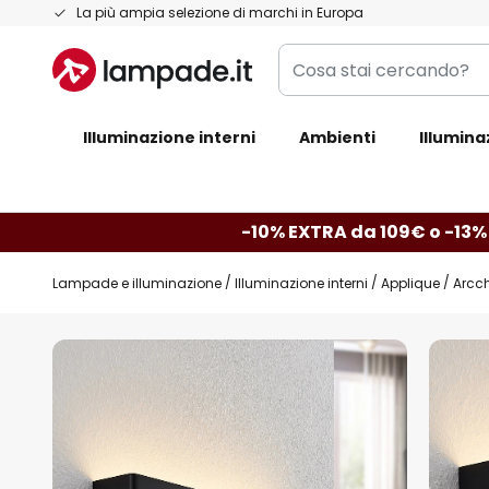
Salta
La più ampia selezione di marchi in Europa
al
Cosa
contenuto
stai
cercando?
Illuminazione interni
Ambienti
Illumina
-10% EXTRA da 109€ o -13%
Lampade e illuminazione
Illuminazione interni
Applique
Arcch
Vai
alla
fine
della
galleria
di