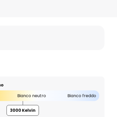
so
Bianco neutro
Bianco freddo
3000 Kelvin