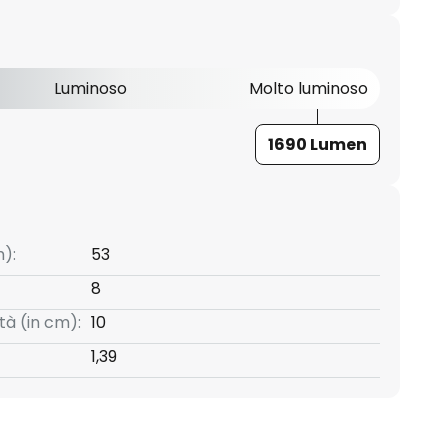
Luminoso
Molto luminoso
1690 Lumen
):
53
8
tà (in cm):
10
1,39