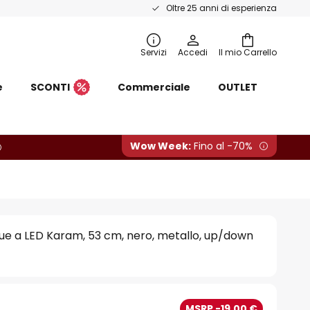
Oltre 25 anni di esperienza
Servizi
Accedi
Il mio Carrello
e
SCONTI
Commerciale
OUTLET
Wow Week:
Fino al -70%
ue a LED Karam, 53 cm, nero, metallo, up/down
MSRP -19,00 €