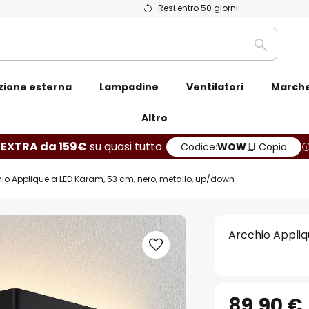
Resi entro 50 giorni
Ricerca
zione esterna
Lampadine
Ventilatori
March
Altro
 EXTRA da 159€
su quasi tutto
Codice:
WOW
Copia
io Applique a LED Karam, 53 cm, nero, metallo, up/down
Arcchio Appliq
89,90 €