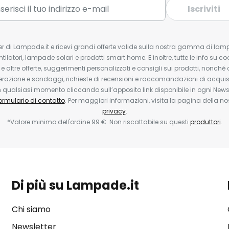
Iscriviti
tter di Lampade.it e ricevi grandi offerte valide sulla nostra gamma di lam
ntilatori, lampade solari e prodotti smart home. E inoltre, tutte le info su co
 e altre offerte, suggerimenti personalizzati e consigli sui prodotti, nonché 
erazione e sondaggi, richieste di recensioni e raccomandazioni di acquisto
ualsiasi momento cliccando sull’apposito link disponibile in ogni Newsl
ormulario di contatto
. Per maggiori informazioni, visita la pagina della n
privacy
.
*Valore minimo dell'ordine 99 €. Non riscattabile su questi
produttori
.
Di più su Lampade.it
Chi siamo
Newsletter