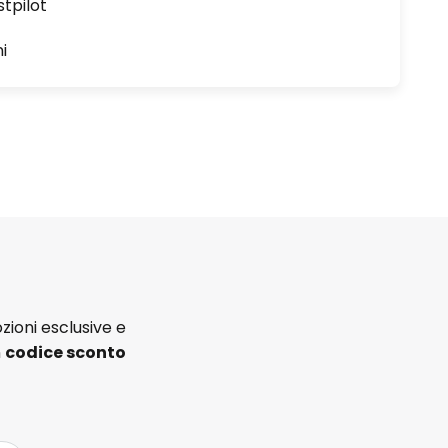
stpilot
i
zioni esclusive e
n
codice sconto