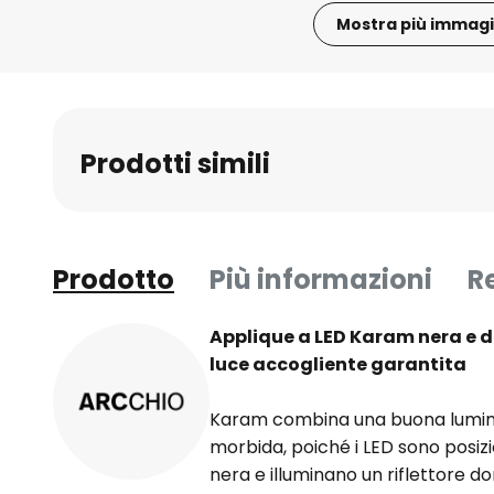
Mostra più immagi
Vai
all'inizio
della
galleria
Prodotti simili
di
immagini
Prodotto
Più informazioni
R
Applique a LED Karam nera e d
luce accogliente garantita
Karam combina una buona lumino
morbida, poiché i LED sono posiz
nera e illuminano un riflettore do