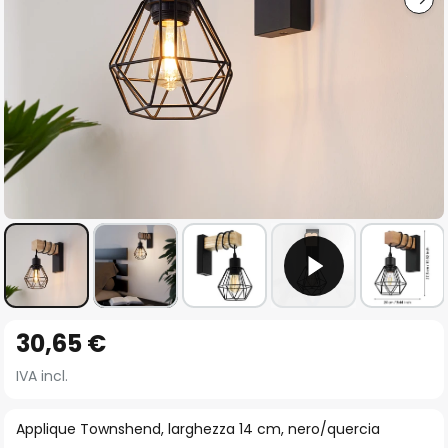
Vai
30,65 €
all'inizio
della
IVA incl.
galleria
di
Applique Townshend, larghezza 14 cm, nero/quercia