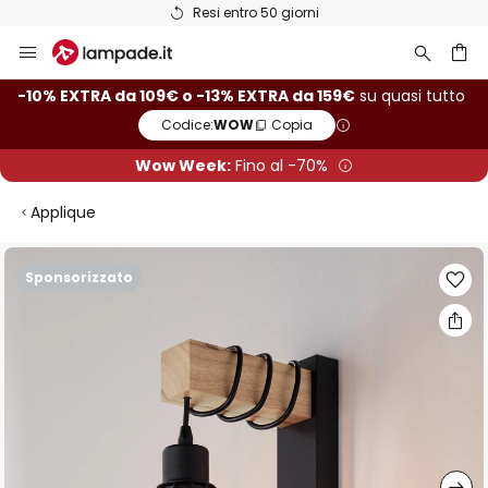
Resi entro 50 giorni
Salta
al
contenuto
rca
-10% EXTRA da 109€ o -13% EXTRA da 159€
su quasi tutto
Codice:
WOW
Copia
Wow Week:
Fino al -70%
Applique
Vai
Sponsorizzato
alla
fine
della
galleria
di
immagini