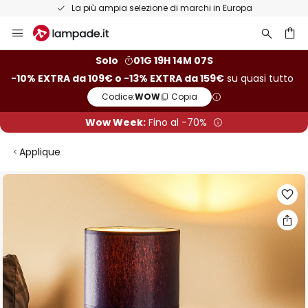
La più ampia selezione di marchi in Europa
Salta
al
contenuto
rca
Solo
01G 19H 14M 07S
-10% EXTRA da 109€ o -13% EXTRA da 159€
su quasi tutto
Codice:
WOW
Copia
Wow Week:
Fino al -70%
Applique
Vai
alla
fine
della
galleria
di
immagini