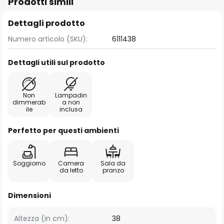
Prodotti simili
Dettagli prodotto
Numero articolo (SKU):
6111438
Dettagli utili sul prodotto
Non
Lampadin
dimmerab
a non
ile
inclusa
Perfetto per questi ambienti
Soggiorno
Camera
Sala da
da letto
pranzo
Dimensioni
Altezza (in cm):
38