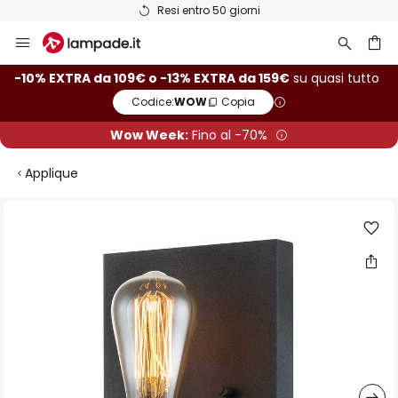
Resi entro 50 giorni
Salta
al
contenuto
rca
-10% EXTRA da 109€ o -13% EXTRA da 159€
su quasi tutto
Codice:
WOW
Copia
Wow Week:
Fino al -70%
Applique
Vai
alla
fine
della
galleria
di
immagini