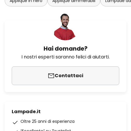
Applique in nero
Applique dimmerabili
Lampade da 
Hai domande?
I nostri esperti saranno felici di aiutarti.
Contattaci
Lampade.it
Oltre 25 anni di esperienza