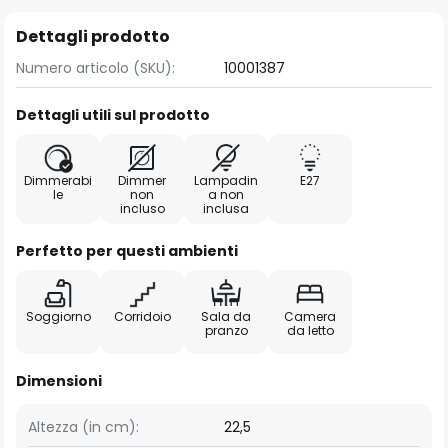
Dettagli prodotto
Numero articolo (SKU):
10001387
Dettagli utili sul prodotto
Dimmerabi
Dimmer
Lampadin
E27
le
non
a non
incluso
inclusa
Perfetto per questi ambienti
Soggiorno
Corridoio
Sala da
Camera
pranzo
da letto
Dimensioni
Altezza (in cm):
22,5