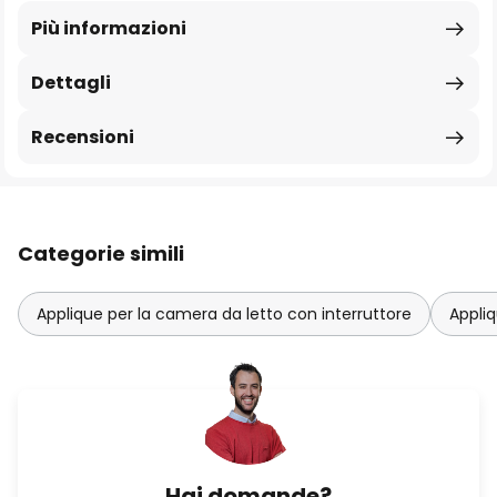
Più informazioni
Dettagli
Recensioni
Categorie simili
Applique per la camera da letto con interruttore
Appliq
Hai domande?