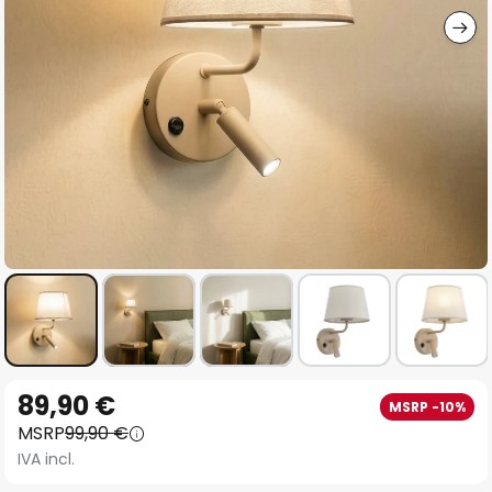
Vai
89,90 €
MSRP -10%
all'inizio
MSRP
99,90 €
della
IVA incl.
galleria