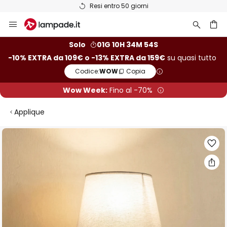
Resi entro 50 giorni
Salta
al
contenuto
rca
Solo
01G 10H 34M 53S
-10% EXTRA da 109€ o -13% EXTRA da 159€
su quasi tutto
Codice:
WOW
Copia
Wow Week:
Fino al -70%
Applique
Vai
alla
fine
della
galleria
di
immagini