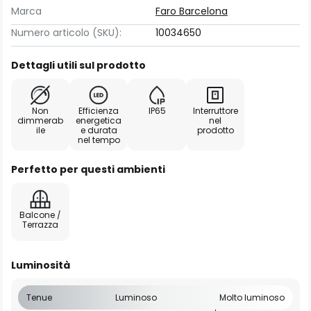
Marca
Faro Barcelona
Numero articolo (SKU):
10034650
Dettagli utili sul prodotto
Non
Efficienza
IP65
Interruttore
dimmerab
energetica
nel
ile
e durata
prodotto
nel tempo
Perfetto per questi ambienti
Balcone /
Terrazza
Luminosità
Tenue
Luminoso
Molto luminoso