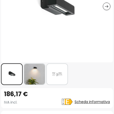
Vai
186,17 €
all'inizio
della
Scheda informativa
IVA incl.
galleria