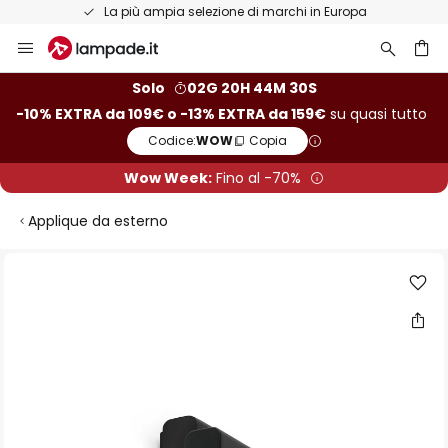
La più ampia selezione di marchi in Europa
Salta
al
contenuto
rca
Solo
02G 20H 44M 30S
-10% EXTRA da 109€ o -13% EXTRA da 159€
su quasi tutto
Codice:
WOW
Copia
Wow Week:
Fino al -70%
Applique da esterno
Vai
alla
fine
della
galleria
di
immagini