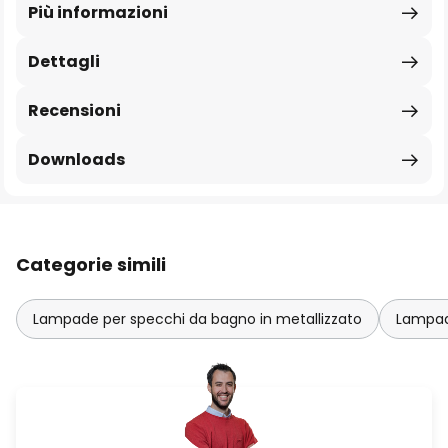
Più informazioni
Dettagli
Recensioni
Downloads
Categorie simili
Lampade per specchi da bagno in metallizzato
Lampad