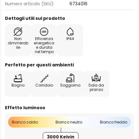
Numero articolo (SKU):
6734016
Dettagli utili sul prodotto
Non
Efficienza
IP44
dimmerab
energetica
ile
e durata
nel tempo
Perfetto per questi ambienti
Bagno
Corridoio
Soggiorno
Sala da
pranzo
Effetto luminoso
Bianco caldo
Bianco neutro
Bianco freddo
3000 Kelvin