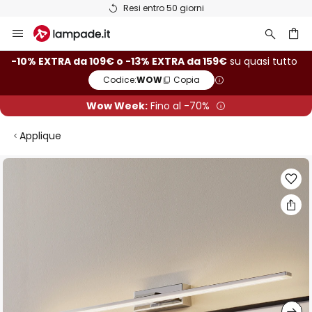
Resi entro 50 giorni
Salta
al
contenuto
rca
-10% EXTRA da 109€ o -13% EXTRA da 159€
su quasi tutto
Codice:
WOW
Copia
Wow Week:
Fino al -70%
Applique
Vai
alla
fine
della
galleria
di
immagini