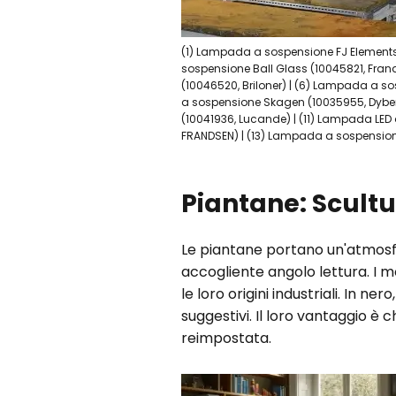
(1) Lampada a sospensione FJ Elements
sospensione Ball Glass (10045821, Fra
(10046520, Briloner) | (6) Lampada a s
a sospensione Skagen (10035955, Dyber
(10041936, Lucande) | (11) Lampada LED
FRANDSEN) | (13) Lampada a sospensione
Piantane: Scultu
Le piantane portano un'atmosfer
accogliente angolo lettura. I mo
le loro origini industriali. In 
suggestivi. Il loro vantaggio è 
reimpostata.