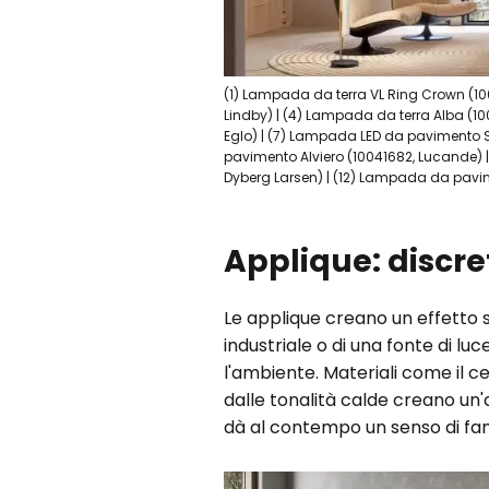
(1) Lampada da terra VL Ring Crown (100
Lindby) | (4) Lampada da terra Alba (10
Eglo) | (7) Lampada LED da pavimento S
pavimento Alviero (10041682, Lucande)
Dyberg Larsen) | (12) Lampada da pavi
Applique: discr
Le applique creano un effetto sp
industriale o di una fonte di l
l'ambiente. Materiali come il ce
dalle tonalità calde creano un'
dà al contempo un senso di fami