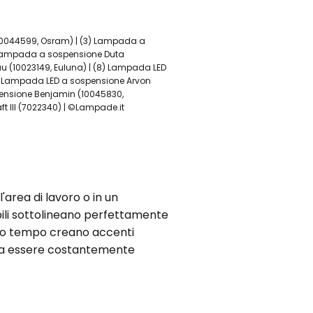
10044599, Osram) | (3) Lampada a
) Lampada a sospensione Duta
u (10023149, Euluna) | (8) Lampada LED
0) Lampada LED a sospensione Arvon
pensione Benjamin (10045830,
t III (7022340) | ©Lampade.it
area di lavoro o in un
abili sottolineano perfettamente
tesso tempo creano accenti
possa essere costantemente