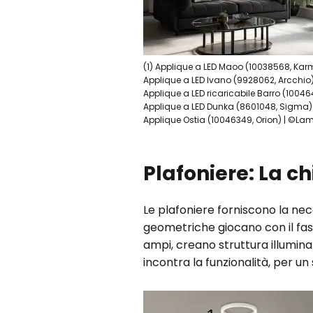
(1) Applique a LED Maoo (10038568, Kar
Applique a LED Ivano (9928062, Arcchio) |
Applique a LED ricaricabile Barro (100464
Applique a LED Dunka (8601048, Sigma) | 
Applique Ostia (10046349, Orion) | ©La
Plafoniere: La c
Le plafoniere forniscono la neces
geometriche giocano con il fas
ampi, creano struttura illumina
incontra la funzionalità, per un