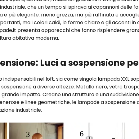
e industriale, che un tempo si ispirava ai capannoni delle 
e più elegante: meno grezza, ma più raffinata e accogli
portanti, ma i colori caldi, le forme chiare e gli accenti 
pade.it presenta apparecchi che fanno risplendere grand
ultura abitativa moderna.
sione: Luci a sospensione per s
ndispensabili nel loft, sia come singola lampada XXL sopr
sospensione a diverse altezze. Metallo nero, vetro tras
i grande impatto. Creano una struttura e una suddivisione 
generose e linee geometriche, le lampade a sospensione 
azione industriale.