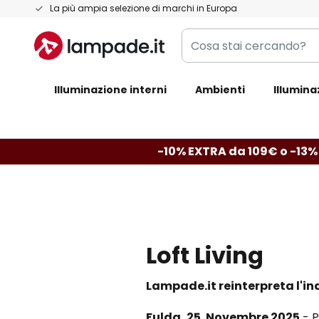
Salta
La più ampia selezione di marchi in Europa
al
Cosa
contenuto
stai
cercando?
Illuminazione interni
Ambienti
Illumina
-10% EXTRA da 109€ o -13%
Loft Living
Lampade.it reinterpreta l'in
Fulda, 25. Novembre 2025
- P