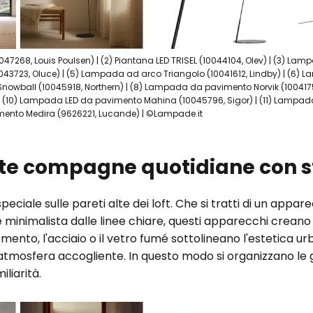
47268, Louis Poulsen) | (2) Piantana LED TRISEL (10044104, Olev) | (3) La
043723, Oluce) | (5) Lampada ad arco Triangolo (10041612, Lindby) | (6) 
nowball (10045918, Northern) | (8) Lampada da pavimento Norvik (100417
 | (10) Lampada LED da pavimento Mahina (10045796, Sigor) | (11) Lamp
mento Medira (9626221, Lucande) | ©Lampade.it
ete compagne quotidiane con s
eciale sulle pareti alte dei loft. Che si tratti di un appar
uce minimalista dalle linee chiare, questi apparecchi crea
mento, l'acciaio o il vetro fumé sottolineano l'estetica ur
atmosfera accogliente. In questo modo si organizzano le gr
liarità.