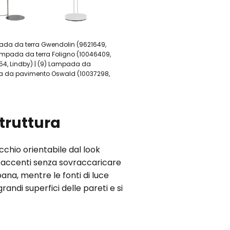
mpada da terra Gwendolin (9621649,
Lampada da terra Foligno (10046409,
54, Lindby) | (9) Lampada da
ada da pavimento Oswald (10037298,
truttura
ecchio orientabile dal look
no accenti senza sovraccaricare
bana, mentre le fonti di luce
andi superfici delle pareti e si