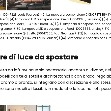
 (10047223, Louis Poulsen) | (2) Lampada a sospensione CONCRETE BIM (
ndsen) | (4) Lampada LED a sospensione Daelor (10043320, Lucande) | (5
ospensione Look (10046297, Ideal Lux) | (7) Lampada a sospensione Isabea
g Larsen) | (9) Lampada LED a sospensione Raul (10026888, Lindby) | (1
 a sospensione Q-Stretto (10047255, Paul Neuhaus) | (12) Lampada a sos
 FJ Elements (10047221, Louis Poulsen) | (14) Lampada a sospensione Craf
re di luce da spostare
a da loft ovunque sia necessario: accanto al divano, nell'
delli con telai sottili e architettonici o con bracci regol
nero, cromo o bronzo, si integrano con discrezione e allo s
che sono mobili e flessibili, in modo che la luce nel loft 