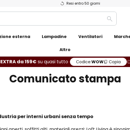
Resi entro 50 giorni
Ricerca
zione esterna
Lampadine
Ventilatori
March
Altro
 EXTRA da 159€
su quasi tutto
Codice:
WOW
Copia
Comunicato stampa
dustria per interni urbani senza tempo
iani aperti, soffitti alti, materiali grezzi: Loft Living è sinon