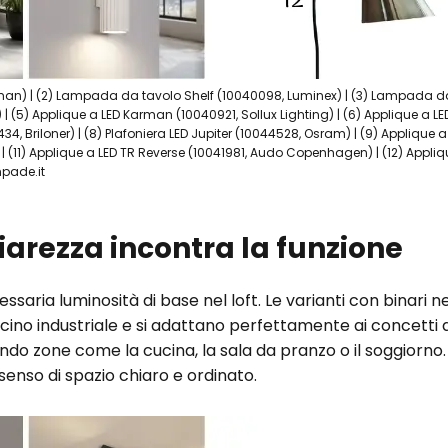
man) | (2) Lampada da tavolo Shelf (10040098, Luminex) | (3) Lampada da 
 (5) Applique a LED Karman (10040921, Sollux Lighting) | (6) Applique a LED 
34, Briloner) | (8) Plafoniera LED Jupiter (10044528, Osram) | (9) Applique a 
(11) Applique a LED TR Reverse (10041981, Audo Copenhagen) | (12) Appliqu
mpade.it
hiarezza incontra la funzione
saria luminosità di base nel loft. Le varianti con binari ne
cino industriale e si adattano perfettamente ai concetti 
ndo zone come la cucina, la sala da pranzo o il soggiorno
 senso di spazio chiaro e ordinato.