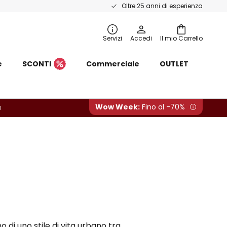
Oltre 25 anni di esperienza
Servizi
Accedi
Il mio Carrello
e
SCONTI
Commerciale
OUTLET
Wow Week:
Fino al -70%
imo di uno stile di vita urbano tra