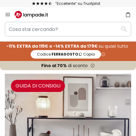
La più ampia selezione di marchi in Europa
Salta
al
Cosa
contenuto
rca
Rice
stai
cercando?
-11% EXTRA da 119€ o -14% EXTRA da 179€
su quasi tutto
Codice:
FERRAGOSTO
Copia
Fino al 70%
di sconto
GUIDA DI CONSIGLI