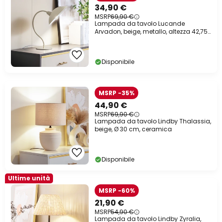
34,90 €
MSRP
69,90 €
Lampada da tavolo Lucande
Arvadon, beige, metallo, altezza 42,75
cm
Disponibile
MSRP -35%
44,90 €
MSRP
69,90 €
Lampada da tavolo Lindby Thalassia,
beige, Ø 30 cm, ceramica
Disponibile
Ultime unità
MSRP -60%
21,90 €
MSRP
54,90 €
Lampada da tavolo Lindby Zyralia,