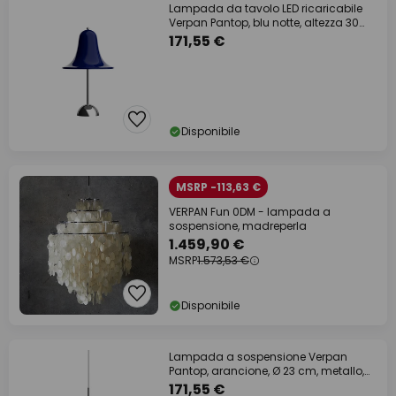
Lampada da tavolo LED ricaricabile
Verpan Pantop, blu notte, altezza 30
cm
171,55 €
Disponibile
MSRP -113,63 €
VERPAN Fun 0DM - lampada a
sospensione, madreperla
1.459,90 €
MSRP
1.573,53 €
Disponibile
Lampada a sospensione Verpan
Pantop, arancione, Ø 23 cm, metallo,
E14
171,55 €