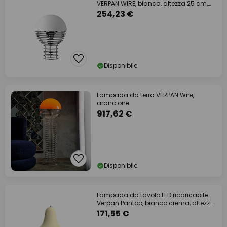
VERPAN WIRE, bianca, altezza 25 cm,
IP44
254,23 €
Disponibile
Lampada da terra VERPAN Wire,
arancione
917,62 €
Disponibile
Lampada da tavolo LED ricaricabile
Verpan Pantop, bianco crema, altezza
30 cm
171,55 €