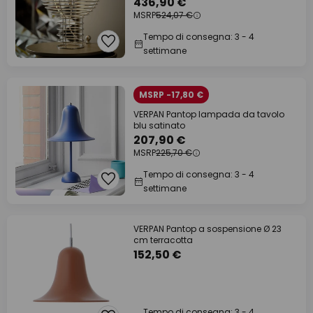
436,90 €
MSRP
524,07 €
Tempo di consegna: 3 - 4
settimane
MSRP -17,80 €
VERPAN Pantop lampada da tavolo
blu satinato
207,90 €
MSRP
225,70 €
Tempo di consegna: 3 - 4
settimane
VERPAN Pantop a sospensione Ø 23
cm terracotta
152,50 €
Tempo di consegna: 3 - 4