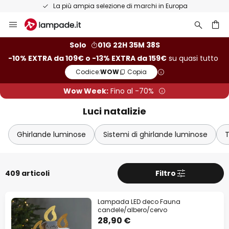
Resi entro 50 giorni
Salta
al
contenuto
rca
Solo
01G 22H 35M 36S
-10% EXTRA da 109€ o -13% EXTRA da 159€
su quasi tutto
Codice:
WOW
Copia
Wow Week:
Fino al -70%
Luci natalizie
Ghirlande luminose
Sistemi di ghirlande luminose
T
409 articoli
Filtro
Lampada LED deco Fauna
candele/albero/cervo
28,90 €