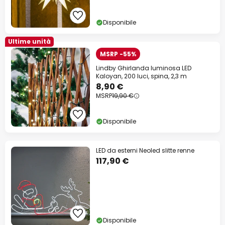
Disponibile
Ultime unità
MSRP -55%
Lindby Ghirlanda luminosa LED
Kaloyan, 200 luci, spina, 2,3 m
8,90 €
MSRP
19,90 €
Disponibile
LED da esterni Neoled slitte renne
117,90 €
Disponibile