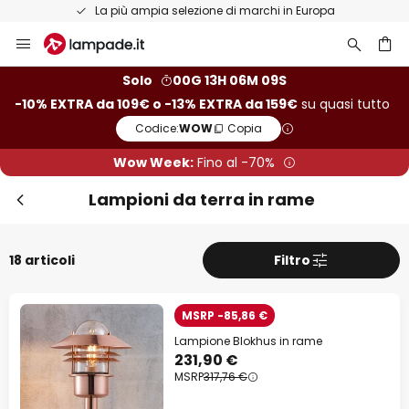
Resi entro 50 giorni
Salta
al
contenuto
rca
Solo
00G 13H 06M 08S
-10% EXTRA da 109€ o -13% EXTRA da 159€
su quasi tutto
Codice:
WOW
Copia
Wow Week:
Fino al -70%
Lampioni da terra in rame
18 articoli
Filtro
MSRP -85,86 €
Lampione Blokhus in rame
231,90 €
MSRP
317,76 €