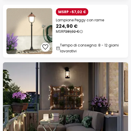
MSRP -57,02 €
Lampione Peggy con rame
224,90 €
MSRP
281,92 €
Tempo di consegna: 8 - 12 giorni
lavorativi