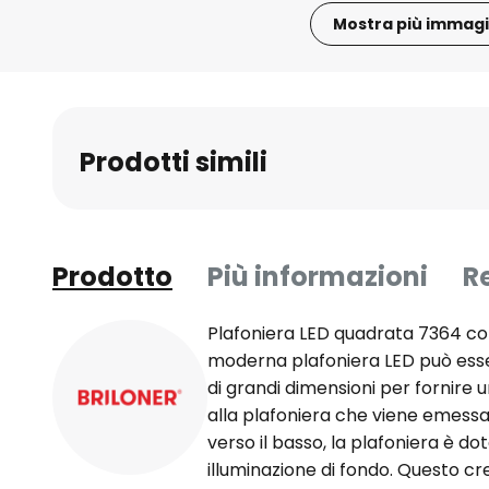
Mostra più immagi
Vai
all'inizio
della
galleria
Prodotti simili
di
immagini
Prodotto
Più informazioni
R
Plafoniera LED quadrata 7364 con
moderna plafoniera LED può esser
di grandi dimensioni per fornire u
alla plafoniera che viene emess
verso il basso, la plafoniera è do
illuminazione di fondo. Questo cr