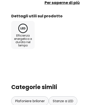
intorno alla cornice superiore de
Per saperne di più
accogliente nella stanza e acce
grande effetto.
Dettagli utili sul prodotto
Efficienza
energetica e
durata nel
tempo
Categorie simili
Plafoniere briloner
Stanze a LED