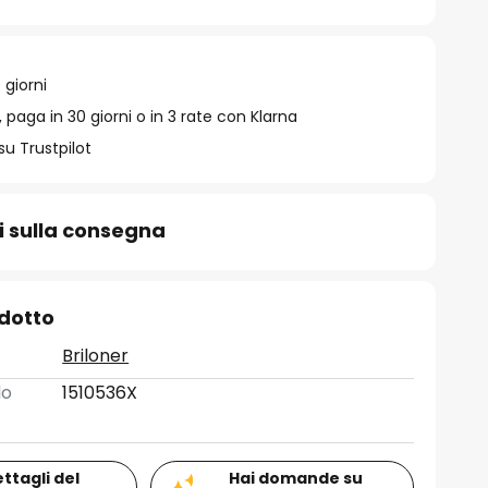
 giorni
 paga in 30 giorni o in 3 rate con Klarna
su Trustpilot
i sulla consegna
odotto
Briloner
lo
1510536X
ettagli del
Hai domande su