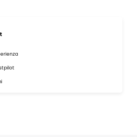
t
perienza
stpilot
i