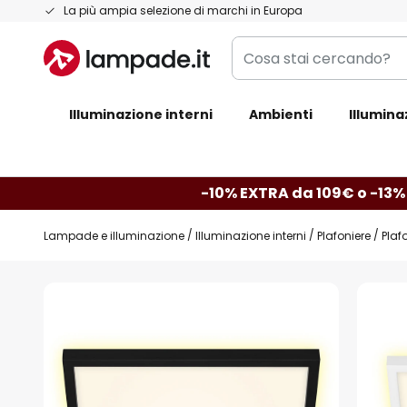
Salta
La più ampia selezione di marchi in Europa
al
Cosa
contenuto
stai
cercando?
Illuminazione interni
Ambienti
Illumina
-10% EXTRA da 109€ o -13%
Lampade e illuminazione
Illuminazione interni
Plafoniere
Plaf
Vai
alla
fine
della
galleria
di