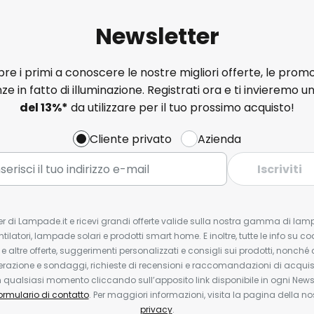
Newsletter
e i primi a conoscere le nostre migliori offerte, le promo
ze in fatto di illuminazione. Registrati ora e ti invieremo u
del
13%
*
da utilizzare per il tuo prossimo acquisto!
Cliente privato
Azienda
Iscriviti
tter di Lampade.it e ricevi grandi offerte valide sulla nostra gamma di lam
ntilatori, lampade solari e prodotti smart home. E inoltre, tutte le info su co
 e altre offerte, suggerimenti personalizzati e consigli sui prodotti, nonché 
erazione e sondaggi, richieste di recensioni e raccomandazioni di acquisto
ualsiasi momento cliccando sull’apposito link disponibile in ogni Newsl
ormulario di contatto
. Per maggiori informazioni, visita la pagina della n
privacy
.