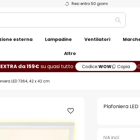
Resi entro 50 giorni
Ricerca
zione esterna
Lampadine
Ventilatori
March
Altro
 EXTRA da 159€
su quasi tutto
Codice:
WOW
Copia
oniera LED 7364, 42 x 42 cm
Plafoniera LED
IVA incl.