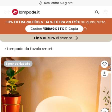
Resi entro 50 giorni
Salta
al
contenuto
rca
-11% EXTRA da 119€ o -14% EXTRA da 179€
su quasi tutto
Codice:
FERRAGOSTO
Copia
Fino al 70%
di sconto
Lampade da tavolo smart
Vai
Sponsorizzato
alla
fine
della
galleria
di
immagini