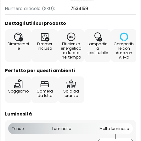
Numero articolo (SKU):
7534159
Dettagli utili sul prodotto
Dimmerabi
Dimmer
Efficienza
Lampadin
Compatibi
le
incluso
energetica
a
le con
e durata
sostituibile
Amazon
nel tempo
Alexa
Perfetto per questi ambienti
Soggiorno
Camera
Sala da
da letto
pranzo
Luminosità
Tenue
Luminoso
Molto luminoso