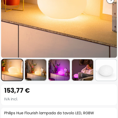
Vai
153,77 €
all'inizio
della
IVA incl.
galleria
di
Philips Hue Flourish lampada da tavolo LED, RGBW