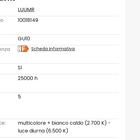
LUUMR
lo
10018149
GU10
ienza
Scheda informativa
Sì
25000 h
5
ce:
multicolore + bianco caldo (2.700 K) -
luce diurna (6.500 K)