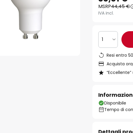
MSRP
44,45 €
IVA incl.
1
Resi entro 50
Acquista ora,
“Eccellente” 
Informazion
Disponibile
Tempo di cons
Dettagli pr