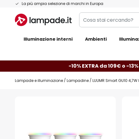
Salta
La più ampia selezione di marchi in Europa
al
Cosa
contenuto
stai
cercando?
Illuminazione interni
Ambienti
Illumina
-10% EXTRA da 109€ o -13%
Lampade e illuminazione
Lampadine
LUUMR Smart GU10 4,7W
Vai
alla
fine
della
galleria
di