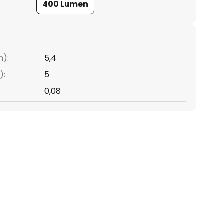
400 Lumen
m):
5,4
):
5
0,08