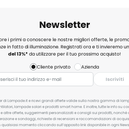
Newsletter
e i primi a conoscere le nostre migliori offerte, le promo
ze in fatto di illuminazione. Registrati ora e ti invieremo u
del
13%
*
da utilizzare per il tuo prossimo acquisto!
Cliente privato
Azienda
Iscriviti
tter di Lampade.it e ricevi grandi offerte valide sulla nostra gamma di lam
ntilatori, lampade solari e prodotti smart home. E inoltre, tutte le info su co
 e altre offerte, suggerimenti personalizzati e consigli sui prodotti, nonché 
erazione e sondaggi, richieste di recensioni e raccomandazioni di acquisto
ualsiasi momento cliccando sull’apposito link disponibile in ogni Newsl