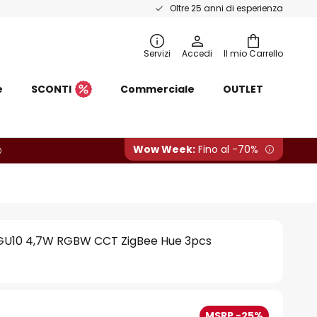
Oltre 25 anni di esperienza
Servizi
Accedi
Il mio Carrello
e
SCONTI
Commerciale
OUTLET
Wow Week:
Fino al -70%
GU10 4,7W RGBW CCT ZigBee Hue 3pcs
MSRP -25%