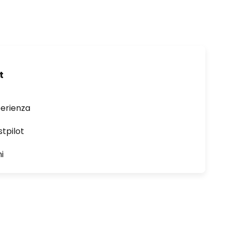
t
perienza
stpilot
i