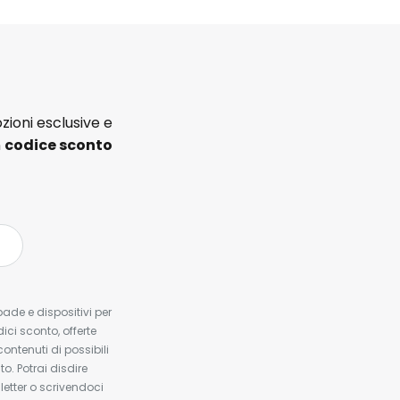
zioni esclusive e
n
codice sconto
pade e dispositivi per
dici sconto, offerte
contenuti di possibili
. Potrai disdire
etter o scrivendoci