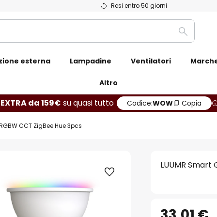
Resi entro 50 giorni
Ricerca
zione esterna
Lampadine
Ventilatori
March
Altro
 EXTRA da 159€
su quasi tutto
Codice:
WOW
Copia
 RGBW CCT ZigBee Hue 3pcs
LUUMR Smart 
33,01 €