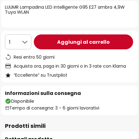
di
LUUMR Lampadina LED intelligente G95 E27 ambra 4,9W
immagini
Tuya WLAN
Aggiungi al carrello
1
Resi entro 50 giorni
Acquista ora, paga in 30 giorni o in 3 rate con Klarna
“Eccellente” su Trustpilot
Informazioni sulla consegna
Disponibile
Tempo di consegna: 3 - 6 giorni lavorativi
Prodotti simili