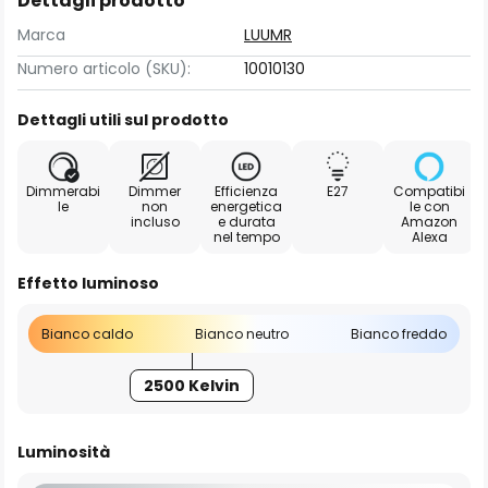
Dettagli prodotto
Marca
LUUMR
Numero articolo (SKU):
10010130
Dettagli utili sul prodotto
Dimmerabi
Dimmer
Efficienza
E27
Compatibi
le
non
energetica
le con
incluso
e durata
Amazon
nel tempo
Alexa
Effetto luminoso
Bianco caldo
Bianco neutro
Bianco freddo
2500 Kelvin
Luminosità