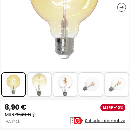
Vai
8,90 €
MSRP -10%
all'inizio
MSRP
9,90 €
della
Scheda informativa
IVA incl.
galleria