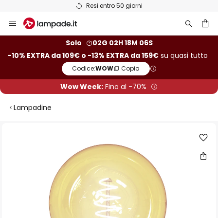
Resi entro 50 giorni
Salta
al
contenuto
rca
Solo
02G 02H 18M 06S
-10% EXTRA da 109€ o -13% EXTRA da 159€
su quasi tutto
Codice:
WOW
Copia
Wow Week:
Fino al -70%
Lampadine
Vai
alla
fine
della
galleria
di
immagini