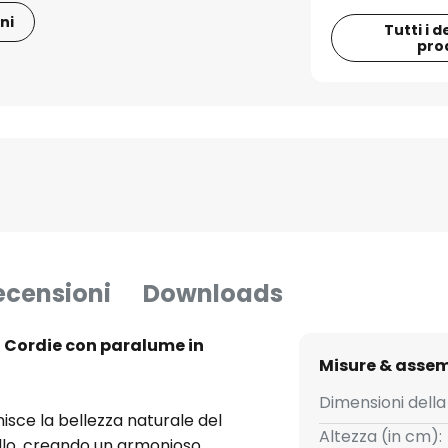
ni
Tutti i d
pro
ecensioni
Downloads
o Cordie con paralume in
Misure & asse
Dimensioni della
unisce la bellezza naturale del
Altezza (in cm):
llo, creando un armonioso