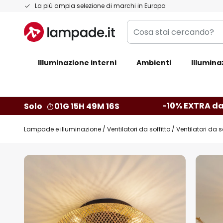
Salta
La più ampia selezione di marchi in Europa
al
Cosa
contenuto
stai
cercando?
Illuminazione interni
Ambienti
Illumina
-10% EXTRA da
Solo
01G 15H 49M 15S
Lampade e illuminazione
Ventilatori da soffitto
Ventilatori da s
Vai
alla
fine
della
galleria
di