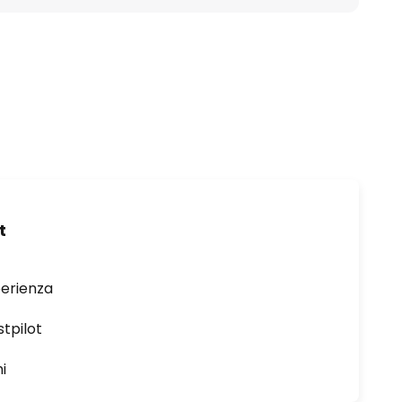
t
perienza
stpilot
i