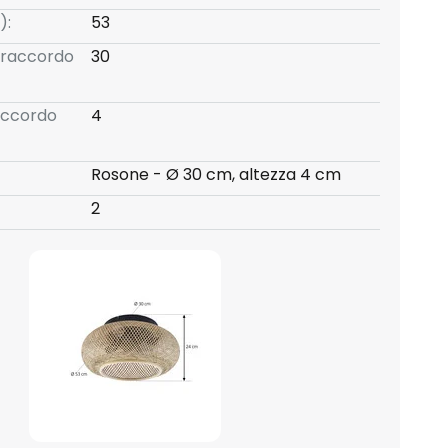
):
53
 raccordo
30
raccordo
4
Rosone - Ø 30 cm, altezza 4 cm
2