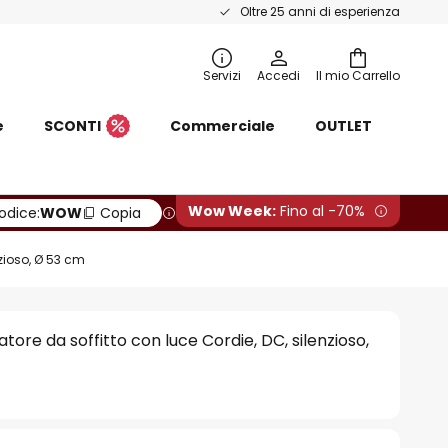
Oltre 25 anni di esperienza
Servizi
Accedi
Il mio Carrello
e
SCONTI
Commerciale
OUTLET
Wow Week:
Fino al -70%
odice:
WOW
Copia
nzioso, Ø 53 cm
tore da soffitto con luce Cordie, DC, silenzioso,