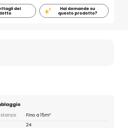
ettagli del
Hai domande su
dotto
questo prodotto?
mblaggio
 stanza:
Fino a 15m²
24