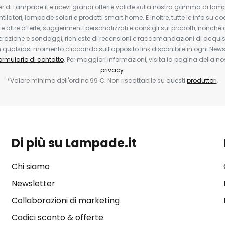
tter di Lampade.it e ricevi grandi offerte valide sulla nostra gamma di lam
ntilatori, lampade solari e prodotti smart home. E inoltre, tutte le info su co
 e altre offerte, suggerimenti personalizzati e consigli sui prodotti, nonché 
erazione e sondaggi, richieste di recensioni e raccomandazioni di acquisto
ualsiasi momento cliccando sull’apposito link disponibile in ogni Newsl
ormulario di contatto
. Per maggiori informazioni, visita la pagina della n
privacy
.
*Valore minimo dell'ordine 99 €. Non riscattabile su questi
produttori
.
Di più su Lampade.it
Chi siamo
Newsletter
Collaborazioni di marketing
Codici sconto & offerte