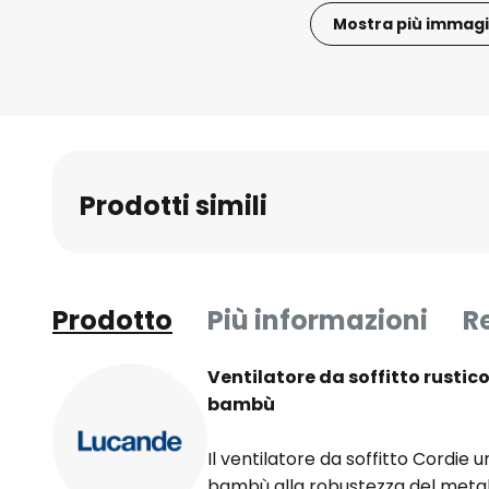
Mostra più immagi
Vai
all'inizio
della
galleria
di
immagini
Prodotti simili
Prodotto
Più informazioni
R
Ventilatore da soffitto rustic
bambù
Il ventilatore da soffitto Cordie 
bambù alla robustezza del meta