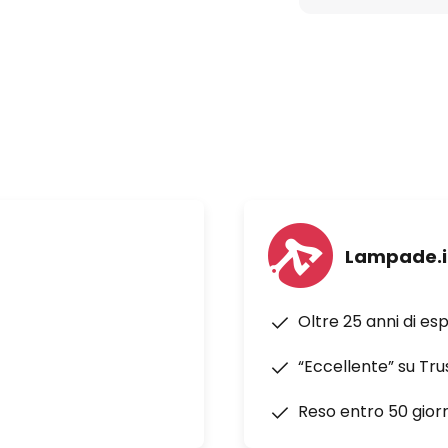
 10 - 15 m²
m/s
 ventilatore 35 dBA
Lampade.i
ne fornito senza batterie e
Oltre 25 anni di es
“Eccellente” su Tru
Reso entro 50 giorn