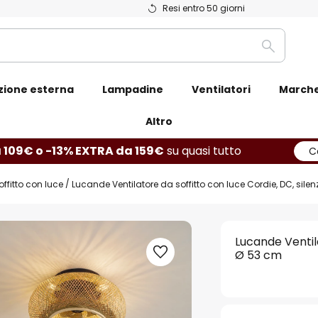
Resi entro 50 giorni
Ricerca
zione esterna
Lampadine
Ventilatori
March
Altro
 109€ o -13% EXTRA da 159€
su quasi tutto
C
offitto con luce
Lucande Ventilatore da soffitto con luce Cordie, DC, sile
Lucande Ventila
Ø 53 cm