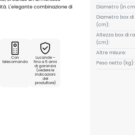
ità. L'elegante combinazione di
Diametro (in cm
 perfettamente in un ambiente
Diametro box di
 ogni soggiorno o sala da pranzo
(cm):
e.
Altezza box di 
(cm):
mente controllato tramite il
ra (batterie escluse). La
Altre misure:
Con
Lucande –
mite un dimmer esterno offre
telecomando
fino a 5 anni
Peso netto (kg):
di garanzia
azione dell'illuminazione. Si
(vedere le
sterno e le lampadine
indicazioni
del
istati separatamente.
produttore)