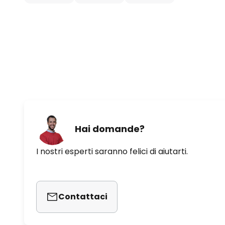
- 9,47 Watt a 1000 giri/min
- 3,76 Watt a 800 giri/min
- Dimensioni ottimali della stanza
- Velocità massima dell'aria 2,3 
- Livello di potenza acustica del
Hai domande?
- Il telecomando in dotazione vie
richiede due batterie AAA
I nostri esperti saranno felici di aiutarti.
Contattaci