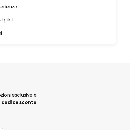
perienza
stpilot
i
zioni esclusive e
n
codice sconto