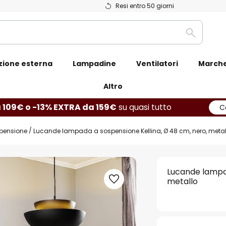
Resi entro 50 giorni
Ricerca
zione esterna
Lampadine
Ventilatori
March
Altro
 109€ o -13% EXTRA da 159€
su quasi tutto
C
pensione
Lucande lampada a sospensione Kellina, Ø 48 cm, nero, metal
Lucande lampad
metallo