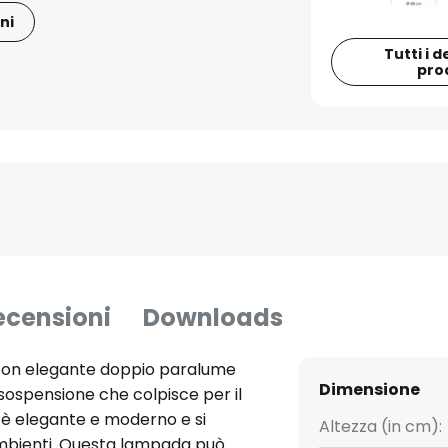
ni
Tutti i d
pro
ecensioni
Downloads
con elegante doppio paralume
Dimensione
sospensione che colpisce per il
n è elegante e moderno e si
Altezza (in cm):
e ambienti. Questa lampada può