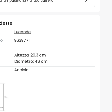
la lampadina E27 al tuo carrello
odotto
Lucande
lo
9639771
Altezza: 20.3 cm
Diametro: 48 cm
Acciaio