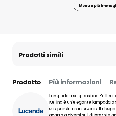
Mostra più immagi
Vai
all'inizio
della
galleria
di
immagini
Prodotti simili
Prodotto
Più informazioni
R
Lampada a sospensione Kellina 
Kellina è un'elegante lampada a 
suo paralume in acciaio. Il desig
adatta a diversi stili di interni 