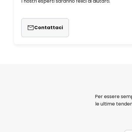
I nostri esperti saranno felici di aiutarti.
Contattaci
Per essere sempr
le ultime tenden