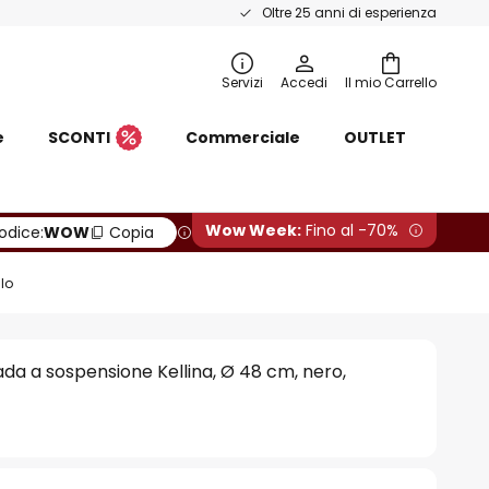
Oltre 25 anni di esperienza
Servizi
Accedi
Il mio Carrello
e
SCONTI
Commerciale
OUTLET
Wow Week:
Fino al -70%
odice:
WOW
Copia
lo
a a sospensione Kellina, Ø 48 cm, nero,