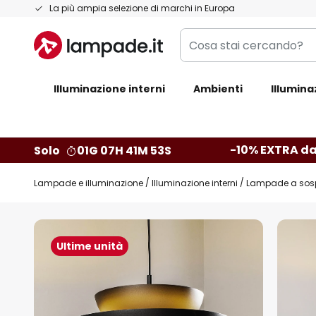
Salta
La più ampia selezione di marchi in Europa
al
Cosa
contenuto
stai
cercando?
Illuminazione interni
Ambienti
Illumina
-10% EXTRA da
Solo
01G 07H 41M 52S
Lampade e illuminazione
Illuminazione interni
Lampade a sos
Vai
alla
Ultime unità
fine
della
galleria
di