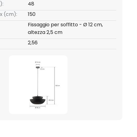
):
48
x (cm):
150
Fissaggio per soffitto - Ø 12 cm,
altezza 2,5 cm
2,56