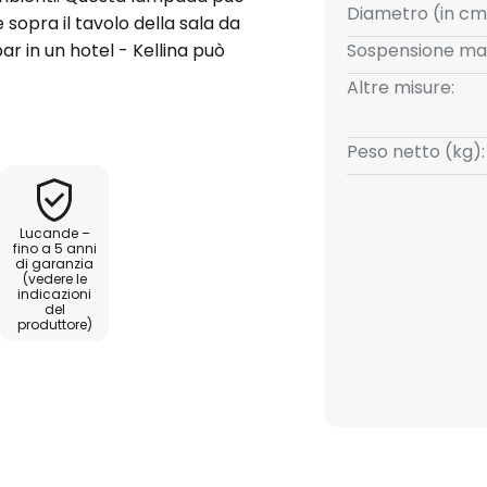
Diametro (in cm
sopra il tavolo della sala da
ar in un hotel - Kellina può
Sospensione ma
Sebbene la sospensione sia stata
Altre misure:
apparecchio si distingue
ralume ben sagomato. Il
Peso netto (kg):
ll'ambiente senza abbagliare ed
 sul soffitto.
Lucande –
fino a 5 anni
di garanzia
(vedere le
indicazioni
del
produttore)