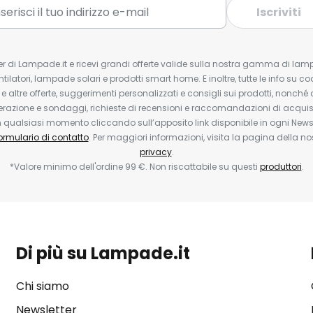
Iscriviti
tter di Lampade.it e ricevi grandi offerte valide sulla nostra gamma di lam
ntilatori, lampade solari e prodotti smart home. E inoltre, tutte le info su co
 e altre offerte, suggerimenti personalizzati e consigli sui prodotti, nonché 
erazione e sondaggi, richieste di recensioni e raccomandazioni di acquisto
ualsiasi momento cliccando sull’apposito link disponibile in ogni Newsl
ormulario di contatto
. Per maggiori informazioni, visita la pagina della n
privacy
.
*Valore minimo dell'ordine 99 €. Non riscattabile su questi
produttori
.
Di più su Lampade.it
Chi siamo
Newsletter