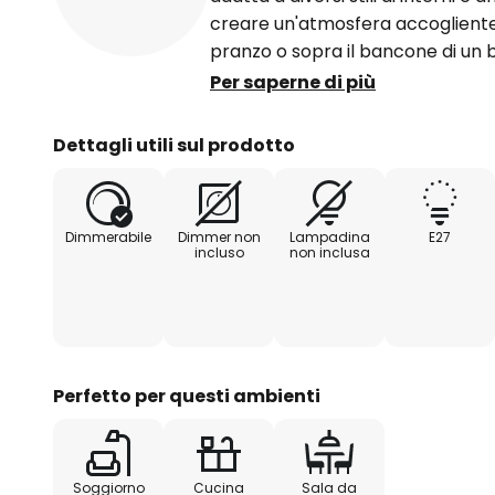
creare un'atmosfera accogliente 
pranzo o sopra il bancone di un b
essere utilizzata in molti modi. 
Per saperne di più
mantenuta piuttosto semplice, l'
soprattutto per il suo doppio pa
Dettagli utili sul prodotto
paralume distribuisce la luce ne
è un vero e proprio richiamo visivo
Dimmerabile
Dimmer non
Lampadina
E27
incluso
non inclusa
Perfetto per questi ambienti
Soggiorno
Cucina
Sala da