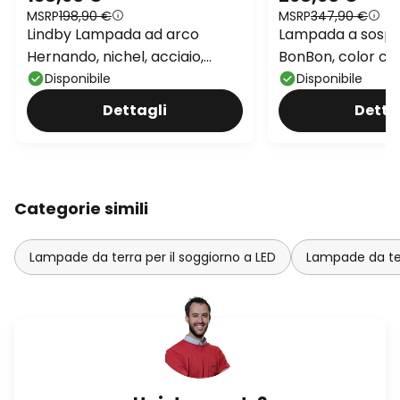
MSRP
198,90 €
MSRP
347,90 €
Lindby Lampada ad arco
Lampada a sospe
Hernando, nichel, acciaio,
BonBon, color cr
altezza 188 cm
vetro
Disponibile
Disponibile
Dettagli
Detta
Categorie simili
Lampade da terra per il soggiorno a LED
Lampade da ter