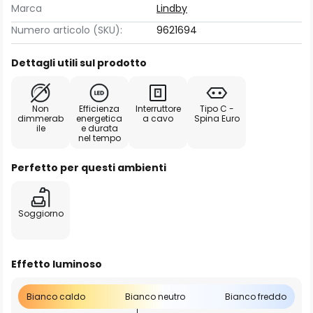
Marca
Lindby
Numero articolo (SKU):
9621694
Dettagli utili sul prodotto
Non
Efficienza
Interruttore
Tipo C -
dimmerab
energetica
a cavo
Spina Euro
ile
e durata
nel tempo
Perfetto per questi ambienti
Soggiorno
Effetto luminoso
Bianco caldo
Bianco neutro
Bianco freddo