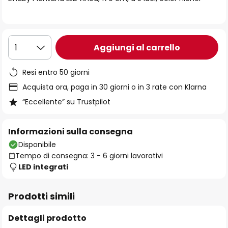
immagini
Aggiungi al carrello
1
Resi entro 50 giorni
Acquista ora, paga in 30 giorni o in 3 rate con Klarna
“Eccellente” su Trustpilot
Informazioni sulla consegna
Disponibile
Tempo di consegna: 3 - 6 giorni lavorativi
LED integrati
Prodotti simili
Dettagli prodotto