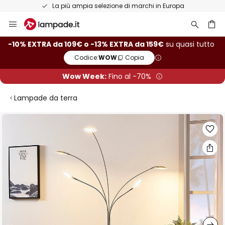
Resi entro 50 giorni
Salta
al
contenuto
rca
-10% EXTRA da 109€ o -13% EXTRA da 159€
su quasi tutto
Codice:
WOW
Copia
Wow Week:
Fino al -70%
Lampade da terra
Vai
alla
fine
della
galleria
di
immagini