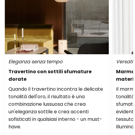
Eleganza senza tempo
Versatil
Travertino con sottili sfumature
Marmo c
dorate
materia
Quando il travertino incontra le delicate
Il marm
tonalità dell'oro, il risultato è una
tonalit
combinazione lussuosa che crea
sfumatu
un'eleganza sottile e crea accenti
evidenti
sofisticati in qualsiasi interno - un must-
tessuto 
have.
illumina