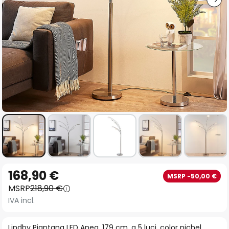
Vai
168,90 €
MSRP -50,00 €
all'inizio
MSRP
218,90 €
della
IVA incl.
galleria
di
Lindby Piantana LED Anea, 179 cm, a 5 luci, color nichel