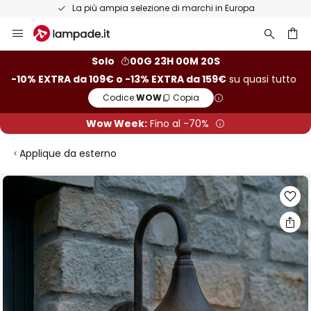
La più ampia selezione di marchi in Europa
Salta
al
contenuto
rca
Solo
00G 23H 00M 19S
-10% EXTRA da 109€ o -13% EXTRA da 159€
su quasi tutto
Codice:
WOW
Copia
Wow Week:
Fino al -70%
Applique da esterno
Vai
alla
fine
della
galleria
di
immagini