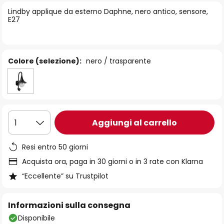
di
Lindby applique da esterno Daphne, nero antico, sensore,
immagini
E27
Colore (selezione):
nero / trasparente
Aggiungi al carrello
1
Resi entro 50 giorni
Acquista ora, paga in 30 giorni o in 3 rate con Klarna
“Eccellente” su Trustpilot
Informazioni sulla consegna
Disponibile