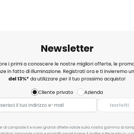
Newsletter
e i primi a conoscere le nostre migliori offerte, le promo
ze in fatto di illuminazione. Registrati ora e ti invieremo u
del
13%
*
da utilizzare per il tuo prossimo acquisto!
Cliente privato
Azienda
Iscriviti
tter di Lampade.it e ricevi grandi offerte valide sulla nostra gamma di lam
ntilatori, lampade solari e prodotti smart home. E inoltre, tutte le info su co