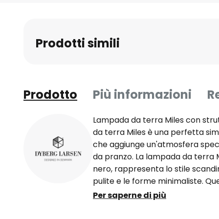
all'inizio
della
galleria
Prodotti simili
di
immagini
Prodotto
Più informazioni
R
Lampada da terra Miles con str
da terra Miles è una perfetta simb
che aggiunge un'atmosfera specia
da pranzo. La lampada da terra M
nero, rappresenta lo stile scandi
pulite e le forme minimaliste. Q
elemento di illuminazione, ma an
Per saperne di più
enfatizza l'estetica di qualsiasi 
regolabile