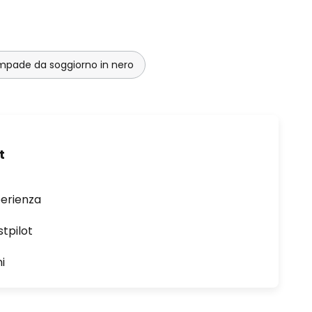
mpade da soggiorno in nero
t
perienza
stpilot
i