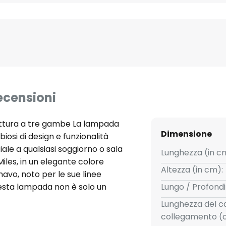
ecensioni
uttura a tre gambe La lampada
Dimensione
iosi di design e funzionalità
le a qualsiasi soggiorno o sala
Lunghezza (in c
iles, in un elegante colore
Altezza (in cm):
navo, noto per le sue linee
uesta lampada non è solo un
Lungo / Profondi
che un accessorio di stile che
Lunghezza del c
stanza - Testa della lampada
collegamento (