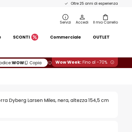
Oltre 25 anni di esperienza
Servizi
Accedi
Il mio Carrello
e
SCONTI
Commerciale
OUTLET
Wow Week:
Fino al -70%
odice:
WOW
Copia
ra Dyberg Larsen Miles, nera, altezza 154,5 cm