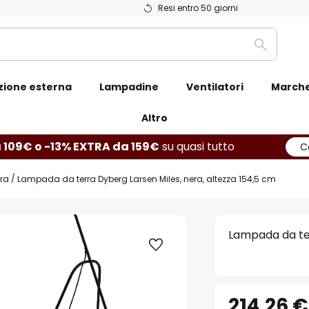
Resi entro 50 giorni
Ricerca
zione esterna
Lampadine
Ventilatori
March
Altro
 109€ o -13% EXTRA da 159€
su quasi tutto
C
ra
Lampada da terra Dyberg Larsen Miles, nera, altezza 154,5 cm
Lampada da ter
214,26 €