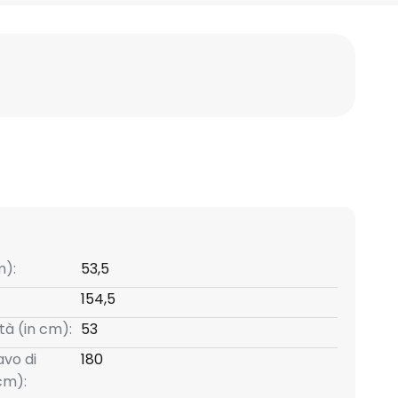
m):
53,5
154,5
tà (in cm):
53
avo di
180
cm):