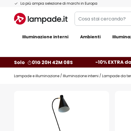
Salta
La più ampia selezione di marchi in Europa
al
Cosa
contenuto
stai
cercando?
Illuminazione interni
Ambienti
Illumina
-10% EXTRA da
Solo
01G 20H 42M 07S
Lampade e illuminazione
Illuminazione interni
Lampade da ter
Vai
alla
fine
della
galleria
di