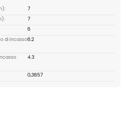
m):
7
):
7
6
o di incasso
6.2
incasso
4.3
0,3857