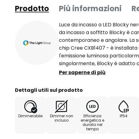
Prodotto
Più informazioni
R
Luce da incasso a LED Blocky ner
da incasso a soffitto Blocky è ca
contemporaneo e angolare. La s
chip Cree CXB1407 - è installata
l'emissione luminosa particolarm
singolarmente, Blocky è adatto a
specifica; disposto in fila, forni
Per saperne di più
efficiente dal punto di vista ener
commerciali. Blocky è protetto co
Dettagli utili sul prodotto
e polvere con un grado di protez
anche per l'installazione nei soffit
connettore rapido - Driver dimme
Dimmerabile
Dimmer non
Efficienza
IP54
Dimmerabile esternamente - Ang
incluso
energetica e
durata nel
tempo