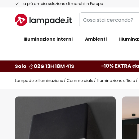
Salta
La più ampia selezione di marchi in Europa
al
Cosa
contenuto
stai
cercando?
Illuminazione interni
Ambienti
Illumina
-10% EXTRA da
Solo
02G 13H 18M 40S
Lampade e illuminazione
Commerciale
Illuminazione ufficio
Vai
alla
fine
della
galleria
di