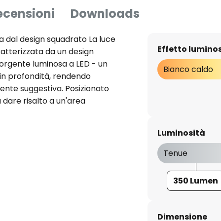
ecensioni
Downloads
a dal design squadrato La luce
Effetto lumino
ratterizzata da un design
orgente luminosa a LED - un
Bianco caldo
 in profondità, rendendo
ente suggestiva. Posizionato
 dare risalto a un'area
sce un'illuminazione adeguata ed
getico a spazi privati e
Luminosità
ntro l'ingresso di getti d'acqua
ione IP54 ed è quindi adatto
Tenue
ti di locali umidi - Incluso
rabile installato -
350 Lumen
olo di emissione: 24°
Dimensione