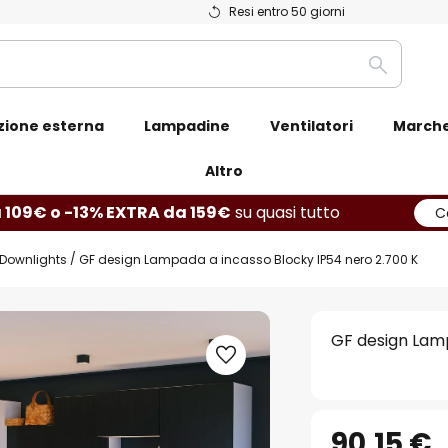
Resi entro 50 giorni
Ricerca
zione esterna
Lampadine
Ventilatori
March
Altro
 109€ o -13% EXTRA da 159€
su quasi tutto
C
Downlights
GF design Lampada a incasso Blocky IP54 nero 2.700 K
GF design Lamp
90,15 €