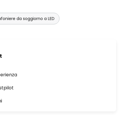
afoniere da soggiorno a LED
t
perienza
stpilot
i