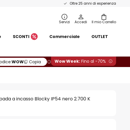
Oltre 25 anni di esperienza
Servizi
Accedi
Il mio Carrello
e
SCONTI
Commerciale
OUTLET
Wow Week:
Fino al -70%
odice:
WOW
Copia
ada a incasso Blocky IP54 nero 2.700 K