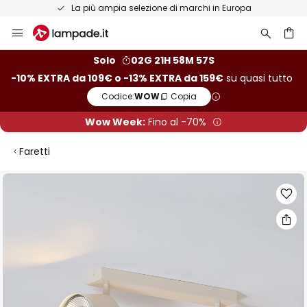
La più ampia selezione di marchi in Europa
Salta
al
contenuto
rca
Solo
02G 21H 58M 57S
-10% EXTRA da 109€ o -13% EXTRA da 159€
su quasi tutto
Codice:
WOW
Copia
Wow Week:
Fino al -70%
Faretti
Vai
alla
fine
della
galleria
di
immagini