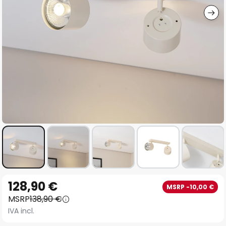
Vai
128,90 €
MSRP -10,00 €
all'inizio
MSRP
138,90 €
della
IVA incl.
galleria