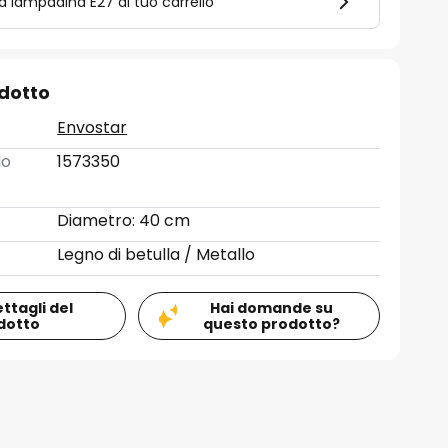
la lampadina E27 al tuo carrello
odotto
Envostar
lo
1573350
Diametro: 40 cm
Legno di betulla / Metallo
ettagli del
Hai domande su
dotto
questo prodotto?