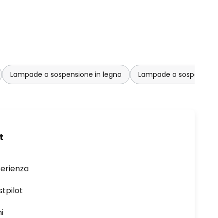
Lampade a sospensione in legno
Lampade a sospensione 
t
perienza
stpilot
i