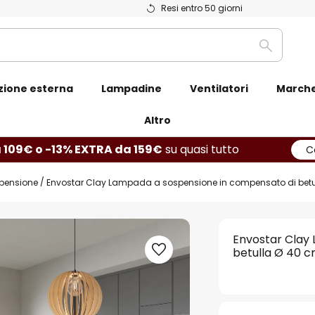
Resi entro 50 giorni
Ricerca
zione esterna
Lampadine
Ventilatori
March
Altro
 109€ o -13% EXTRA da 159€
su quasi tutto
C
pensione
Envostar Clay Lampada a sospensione in compensato di betu
Envostar Clay
betulla Ø 40 