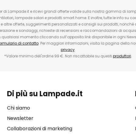
tter di Lampade.it e ricevi grandi offerte valide sulla nostra gamma di lam
ntilatori, lampade solari e prodotti smart home. E inoltre, tutte le info su co
 e altre offerte, suggerimenti personalizzati e consigli sui prodotti, nonché 
erazione e sondaggi, richieste di recensioni e raccomandazioni di acquisto
ualsiasi momento cliccando sull’apposito link disponibile in ogni Newsl
ormulario di contatto
. Per maggiori informazioni, visita la pagina della n
privacy
.
*Valore minimo dell'ordine 99 €. Non riscattabile su questi
produttori
.
Di più su Lampade.it
Chi siamo
Newsletter
Collaborazioni di marketing