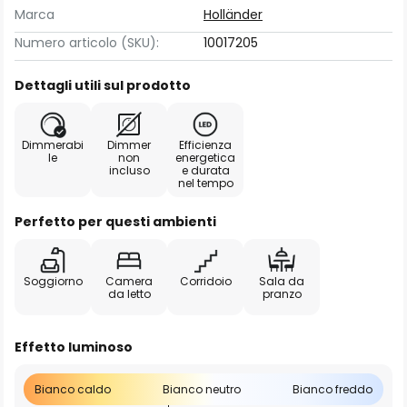
Marca
Holländer
Numero articolo (SKU):
10017205
Dettagli utili sul prodotto
Dimmerabi
Dimmer
Efficienza
le
non
energetica
incluso
e durata
nel tempo
Perfetto per questi ambienti
Soggiorno
Camera
Corridoio
Sala da
da letto
pranzo
Effetto luminoso
Bianco caldo
Bianco neutro
Bianco freddo