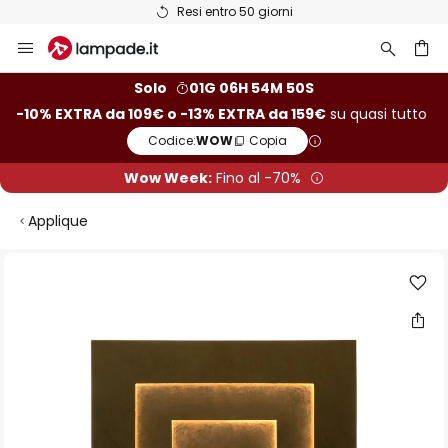
Resi entro 50 giorni
Salta
al
contenuto
rca
Solo
01G 06H 54M 50S
-10% EXTRA da 109€ o -13% EXTRA da 159€
su quasi tutto
Codice:
WOW
Copia
Wow Week:
Fino al -70%
Applique
Vai
alla
fine
della
galleria
di
immagini