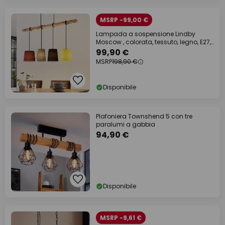
MSRP -99,00 €
Lampada a sospensione Lindby
Moscow , colorata, tessuto, legno, E27,
116 cm
99,90 €
MSRP
198,90 €
Disponibile
Plafoniera Townshend 5 con tre
paralumi a gabbia
94,90 €
Disponibile
MSRP -9,61 €