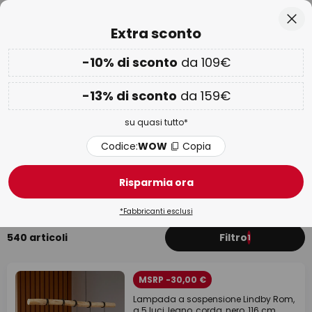
Resi entro 50 giorni
Salta
Chi
Extra sconto
al
contenuto
rca
-10% di sconto
da 109€
Solo
02G 17H 34M 20S
-10% EXTRA da 109€ o -13% EXTRA da 159€
su quasi tutto
-13% di sconto
da 159€
Codice:
WOW
Copia
su quasi tutto*
Wow Week:
Fino al -70%
Codice:
WOW
Copia
Lampade da cucina in legno
Risparmia ora
Plafoniere
Sottopensili
Lampade a sospensione
*Fabbricanti esclusi
540 articoli
Filtro
1
MSRP -30,00 €
Lampada a sospensione Lindby Rom,
a 5 luci, legno, corda, nero, 116 cm