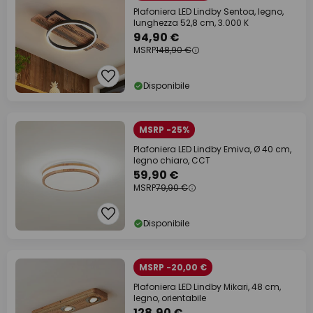
Plafoniera LED Lindby Sentoa, legno,
lunghezza 52,8 cm, 3.000 K
94,90 €
MSRP
148,90 €
Disponibile
MSRP -25%
Plafoniera LED Lindby Emiva, Ø 40 cm,
legno chiaro, CCT
59,90 €
MSRP
79,90 €
Disponibile
MSRP -20,00 €
Plafoniera LED Lindby Mikari, 48 cm,
legno, orientabile
128,90 €