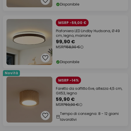
Disponibile
MSRP -59,00 €
Plafoniera LED Lindby Hudsona, Ø 49
cm, legno, marrone
99,90 €
MSRP
158,90 €
Disponibile
Novità
MSRP -14%
Faretto da soffitto Eve, altezza 4,5 cm,
GX53, legno
59,90 €
MSRP
69,90 €
Tempo di consegna: 8 - 12 giorni
lavorativi