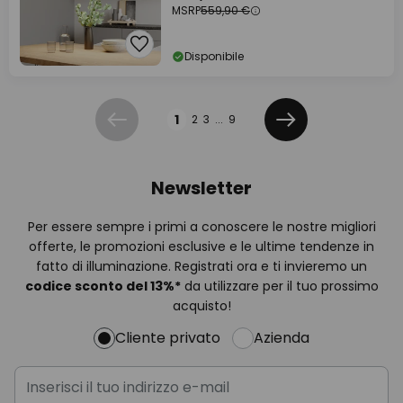
MSRP
559,90 €
Disponibile
Pagina
1
2
3
...
9
Precedente
Prossimo
Newsletter
Per essere sempre i primi a conoscere le nostre migliori
offerte, le promozioni esclusive e le ultime tendenze in
fatto di illuminazione. Registrati ora e ti invieremo un
codice sconto del
13%
*
da utilizzare per il tuo prossimo
acquisto!
Cliente privato
Azienda