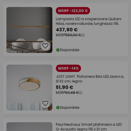
MSRP -122,00 €
Lampada LED a sospensione Quitani
Hiba, rovere naturale, lunghezza 118
cm
437,90 €
MSRP
559,90 €
Disponibile
MSRP -14%
JUST LIGHT. Plafoniera Bila LED, bianca,
Ø 32 cm, legno
51,90 €
MSRP
60,48 €
Disponibile
Paul Neuhaus Smart plafoniera a LED
Q-Acoustic legno 115 x 31 cm