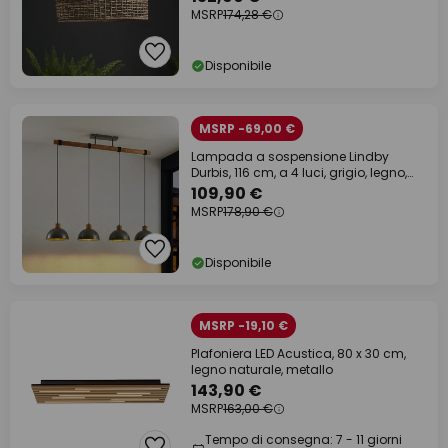
MSRP
174,28 €
Disponibile
MSRP -69,00 €
Lampada a sospensione Lindby
Durbis, 116 cm, a 4 luci, grigio, legno,
E27
109,90 €
MSRP
178,90 €
Disponibile
MSRP -19,10 €
Plafoniera LED Acustica, 80 x 30 cm,
legno naturale, metallo
143,90 €
MSRP
163,00 €
Tempo di consegna: 7 - 11 giorni