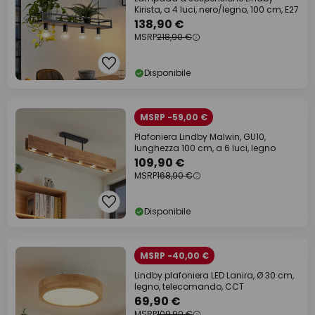
Kirista, a 4 luci, nero/legno, 100 cm, E27
138,90 €
MSRP
218,90 €
Disponibile
MSRP -59,00 €
Plafoniera Lindby Malwin, GU10,
lunghezza 100 cm, a 6 luci, legno
109,90 €
MSRP
168,90 €
Disponibile
MSRP -40,00 €
Lindby plafoniera LED Lanira, Ø 30 cm,
legno, telecomando, CCT
69,90 €
MSRP
109,90 €