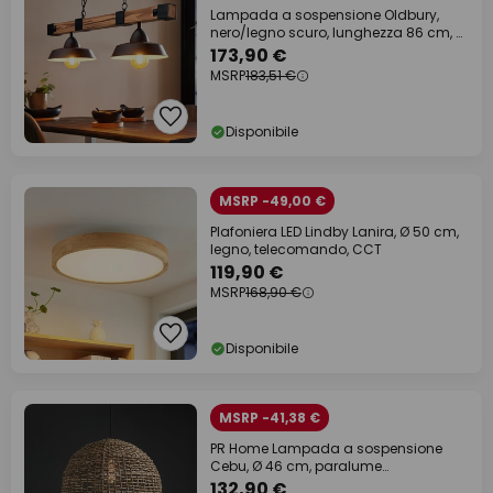
Lampada a sospensione Oldbury,
nero/legno scuro, lunghezza 86 cm, a
2 luci.
173,90 €
MSRP
183,51 €
Disponibile
MSRP -49,00 €
Plafoniera LED Lindby Lanira, Ø 50 cm,
legno, telecomando, CCT
119,90 €
MSRP
168,90 €
Disponibile
MSRP -41,38 €
PR Home Lampada a sospensione
Cebu, Ø 46 cm, paralume
Lampakanay, IP20
132,90 €