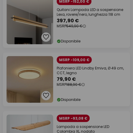
MSRP -152,00 €
Quitani Lampada LED a sospensione
Lexa, rovere/nero, lunghezza 118 cm
397,90 €
MSRP
549,90 €
Disponibile
MSRP -109,00 €
Plafoniera LED Lindby Emiva, Ø 49 cm,
CCT, legno
79,90 €
MSRP
188,90 €
Disponibile
MSRP -93,08 €
Lampada a sospensione LED
Colombia XL, nodato