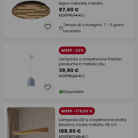
legno naturale, metallo
97,90 €
MSRP
111,74 €
Tempo di consegna: 7 - 11 giorni
lavorativi
MSRP -22%
Lampada a sospensione Gaston,
paralume in metallo, blu
39,90 €
MSRP
51,20 €
Disponibile
MSRP -179,00 €
Lampada LED a sospensione Lindby
Beazina, rovere, metallo, 118 cm
198,90 €
MSRP
377,90 €