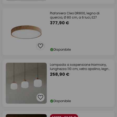
Plafoniera Cleo DR800, legno di
quercia, Ø 80 cm, a 6 luci, E27
377,90 €
Disponibile
Lampada a sospensione Harmony,
lunghezza 110 cm, vetro opalino, legno
di
258,90 €
Disponibile