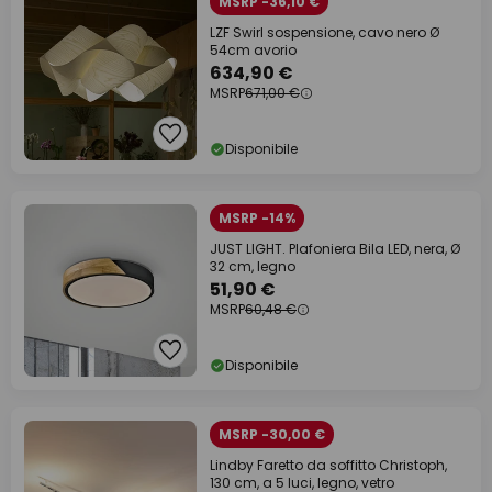
MSRP -36,10 €
LZF Swirl sospensione, cavo nero Ø
54cm avorio
634,90 €
MSRP
671,00 €
Disponibile
MSRP -14%
JUST LIGHT. Plafoniera Bila LED, nera, Ø
32 cm, legno
51,90 €
MSRP
60,48 €
Disponibile
MSRP -30,00 €
Lindby Faretto da soffitto Christoph,
130 cm, a 5 luci, legno, vetro