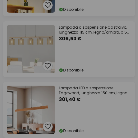
Disponibile
Lampada a sospensione Castralvo,
lunghezza 115 cm, legno/ambra, a 5
luci,
306,53 €
Disponibile
Lampada LED a sospensione
Edgewood, lunghezza 150 cm, legno
color legno, CCT
301,40 €
Disponibile