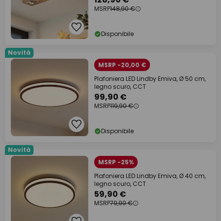
MSRP
148,90 €
Disponibile
Novità
MSRP -20,00 €
Plafoniera LED Lindby Emiva, Ø 50 cm,
legno scuro, CCT
99,90 €
MSRP
119,90 €
Disponibile
Novità
MSRP -25%
Plafoniera LED Lindby Emiva, Ø 40 cm,
legno scuro, CCT
59,90 €
MSRP
79,90 €