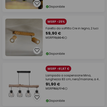
Disponibile
MSRP -25%
Faretto da soffitto Cre in legno, 2 luci
59,90 €
MSRP
79,90 €
Disponibile
MSRP -61,87 €
Lampada a sospensione Mina,
lunghezza 83 cm, nero/marrone, a 4
luci.
91,90 €
MSRP
153,77 €
Disponibile