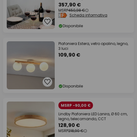
357,90 €
MSRP
450,98 €
Scheda informativa
Disponibile
Plafoniera Estera, vetro opalino, legno,
3 luci
109,90 €
Disponibile
MSRP -90,00 €
Lindby Plafoniera LED Lanira, Ø 60 cm,
legno, telecomando, CCT
128,90 €
MSRP
218,90 €