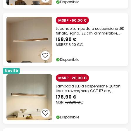
Disponibile
MSRP -60,00 €
Lucande Lampada a sospensione LED
Nihalo, legno, 122 cm, dimmerabile,
CCT
158,90 €
MSRP
218,90 €
Disponibile
Novità
MSRP -20,00 €
Lampada LED a sospensione Quitani
Lisene, rovere/nero, CCT 117 cm,
dimmerabile
178,90 €
MSRP
198,90 €
Disponibile