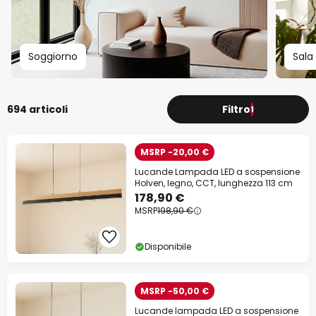
Soggiorno
Sala
694 articoli
Filtro
1
MSRP -20,00 €
Lucande Lampada LED a sospensione
Holven, legno, CCT, lunghezza 113 cm
178,90 €
MSRP
198,90 €
Disponibile
MSRP -50,00 €
Lucande lampada LED a sospensione