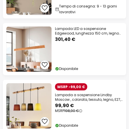
Tempo di consegna: 9 - 13 giorni
lavorativi
Lampada LED a sospensione
Edgewood, lunghezza 150 cm, legno
color legno, CCT
301,40 €
Disponibile
MSRP -99,00 €
Lampada a sospensione Lindby
Moscow , colorata, tessuto, legno, E27,
116 cm
99,90 €
MSRP
198,90 €
Disponibile