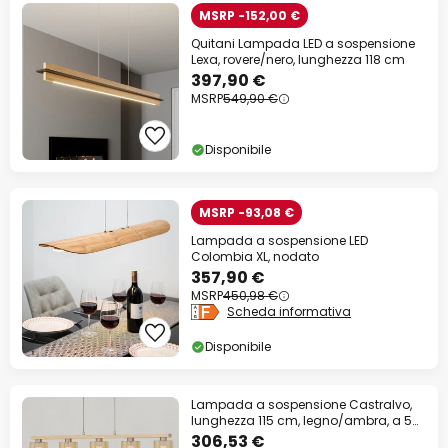
MSRP -152,00 €
Quitani Lampada LED a sospensione
Lexa, rovere/nero, lunghezza 118 cm
397,90 €
MSRP
549,90 €
Disponibile
MSRP -93,08 €
Lampada a sospensione LED
Colombia XL, nodato
357,90 €
MSRP
450,98 €
Scheda informativa
Disponibile
Lampada a sospensione Castralvo,
lunghezza 115 cm, legno/ambra, a 5
luci,
306,53 €