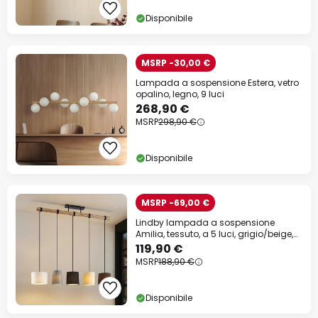
Disponibile
MSRP -30,00 €
Lampada a sospensione Estera, vetro
opalino, legno, 9 luci
268,90 €
MSRP
298,90 €
Disponibile
MSRP -69,00 €
Lindby lampada a sospensione
Amilia, tessuto, a 5 luci, grigio/beige,
E27
119,90 €
MSRP
188,90 €
Disponibile