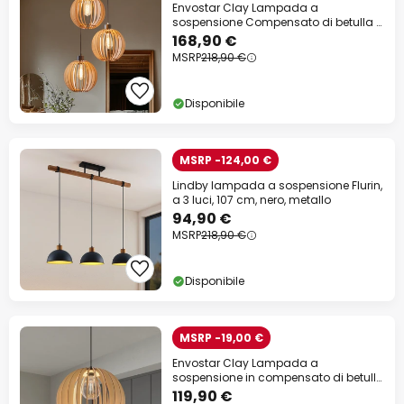
Envostar Clay Lampada a
sospensione Compensato di betulla a
3 luci rotonda
168,90 €
MSRP
218,90 €
Disponibile
MSRP -124,00 €
Lindby lampada a sospensione Flurin,
a 3 luci, 107 cm, nero, metallo
94,90 €
MSRP
218,90 €
Disponibile
MSRP -19,00 €
Envostar Clay Lampada a
sospensione in compensato di betulla
Ø 40 cm
119,90 €