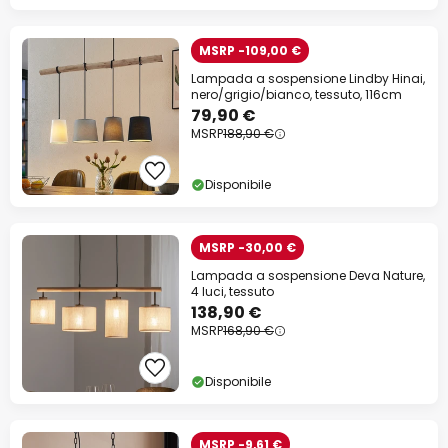
MSRP -109,00 €
Lampada a sospensione Lindby Hinai,
nero/grigio/bianco, tessuto, 116cm
79,90 €
MSRP
188,90 €
Disponibile
MSRP -30,00 €
Lampada a sospensione Deva Nature,
4 luci, tessuto
138,90 €
MSRP
168,90 €
Disponibile
MSRP -9,61 €