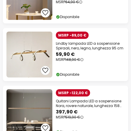
MSRP
64,90 €
Disponibile
MSRP -89,00 €
Lindby lampada LED a sospensione
Spiraali, nero, legno, lunghezza 95 cm
59,90 €
MSRP
148,90 €
Disponibile
MSRP -122,00 €
Quitani Lampada LED a sospensione
Nora, rovere naturale, lunghezza 158
cm
397,90 €
MSRP
519,90 €