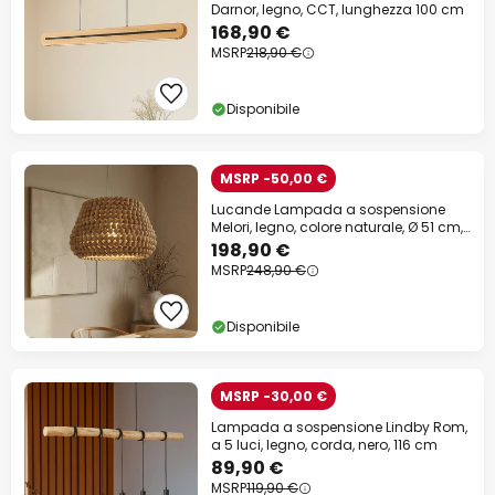
Darnor, legno, CCT, lunghezza 100 cm
168,90 €
MSRP
218,90 €
Disponibile
MSRP -50,00 €
Lucande Lampada a sospensione
Melori, legno, colore naturale, Ø 51 cm,
E27
198,90 €
MSRP
248,90 €
Disponibile
MSRP -30,00 €
Lampada a sospensione Lindby Rom,
a 5 luci, legno, corda, nero, 116 cm
89,90 €
MSRP
119,90 €