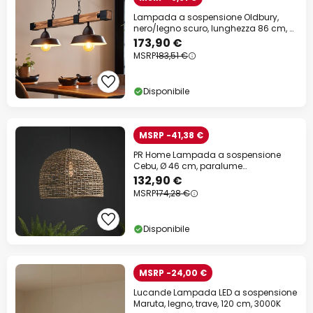
Lampada a sospensione Oldbury,
nero/legno scuro, lunghezza 86 cm, a
2 luci.
173,90 €
MSRP
183,51 €
Disponibile
MSRP -41,38 €
PR Home Lampada a sospensione
Cebu, Ø 46 cm, paralume
Lampakanay, IP20
132,90 €
MSRP
174,28 €
Disponibile
MSRP -24,00 €
Lucande Lampada LED a sospensione
Maruta, legno, trave, 120 cm, 3000K