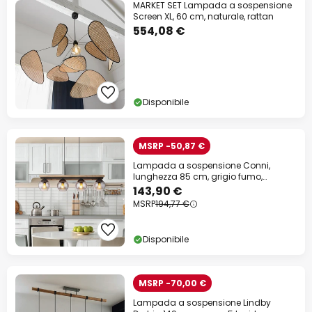
MARKET SET Lampada a sospensione
Screen XL, 60 cm, naturale, rattan
554,08 €
Disponibile
MSRP -50,87 €
Lampada a sospensione Conni,
lunghezza 85 cm, grigio fumo,
legno/vetro, a 4
143,90 €
MSRP
194,77 €
Disponibile
MSRP -70,00 €
Lampada a sospensione Lindby