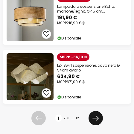
Lampada a sospensione Boho,
marrone/legno, Ø 45 cm,
tessuto/rattan
191,90 €
MSRP
218,90 €
Disponibile
MSRP -36,10 €
LZF Swirl sospensione, cavo nero Ø
54cm avorio
634,90 €
MSRP
671,00 €
Disponibile
Pagina
1
2
3
...
12
Precedente
Prossimo