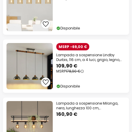
Disponibile
MSRP -69,00 €
Lampada a sospensione Lindby
Durbis, 116 cm, a 4 luci, grigio, legno,
E27
109,90 €
MSRP
178,90 €
Disponibile
Lampada a sospensione Milonga,
nera, lunghezza 100 cm,
metallo/legno
160,90 €