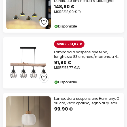
Durbis, 149 cm, nero, a 5 luci, legno
148,90 €
MSRP
218,90 €
Disponibile
MSRP -61,87 €
Lampada a sospensione Mina,
lunghezza 83 cm, nero/marrone, a 4
luci.
91,90 €
MSRP
153,77 €
Disponibile
Lampada a sospensione Harmony, Ø
20 cm, vetro opalino, legno di quercia,
E27
99,90 €