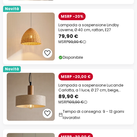
Novità
MSRP -20%
Lampada a sospensione Lindby
Laverne, Ø 40 cm, rattan, E27
79,90 €
MSRP
99,90 €
Disponibile
Novità
MSRP -20,00 €
Lampada a sospensione Lucande
Carlotta, a 1 luce, Ø 27 cm, beige,
cemento
89,90 €
MSRP
109,90 €
Tempo di consegna: 9 - 13 giorni
lavorativi
MSRP -30,00 €