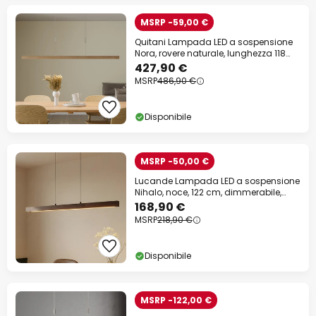
MSRP -59,00 €
Quitani Lampada LED a sospensione
Nora, rovere naturale, lunghezza 118
cm
427,90 €
MSRP
486,90 €
Disponibile
MSRP -50,00 €
Lucande Lampada LED a sospensione
Nihalo, noce, 122 cm, dimmerabile,
CCT
168,90 €
MSRP
218,90 €
Disponibile
MSRP -122,00 €