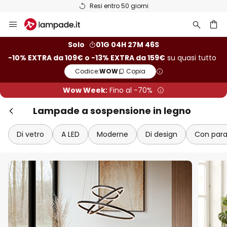
Resi entro 50 giorni
Salta
Chi
Extra sconto
al
contenuto
rca
-10% di sconto
da 109€
Solo
01G 04H 27M 45S
-10% EXTRA da 109€ o -13% EXTRA da 159€
su quasi tutto
-13% di sconto
da 159€
Codice:
WOW
Copia
su quasi tutto*
Wow Week:
Fino al -70%
Codice:
WOW
Copia
Lampade a sospensione in legno
Risparmia ora
Di vetro
A LED
Moderne
Di design
Con para
*Fabbricanti esclusi