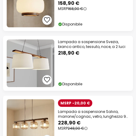
vetro
158,90 €
MSRP
168,90 €
Disponibile
Lampada a sospensione Svezia,
bianco antico, tessuto, noce, a 2 luci
218,90 €
Disponibile
MSRP -20,00 €
Lampada a sospensione Salvia,
marrone/cognac, vetro, lunghezza 95
cm, E14
228,90 €
MSRP
248,90 €