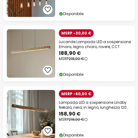
Disponibile
MSRP -30,00 €
Lucande Lampada LED a sospensione
Emara, legno chiaro, rovere, CCT
188,90 €
MSRP
218,90 €
Disponibile
MSRP -60,00 €
Lampada LED a sospensione Lindby
Nekala, nera, in legno, lunghezza 120
cm
158,90 €
MSRP
218,90 €
Disponibile