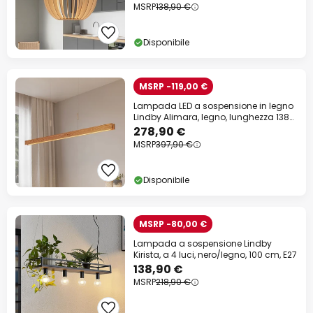
MSRP
138,90 €
Disponibile
MSRP -119,00 €
Lampada LED a sospensione in legno
Lindby Alimara, legno, lunghezza 138
cm
278,90 €
MSRP
397,90 €
Disponibile
MSRP -80,00 €
Lampada a sospensione Lindby
Kirista, a 4 luci, nero/legno, 100 cm, E27
138,90 €
MSRP
218,90 €