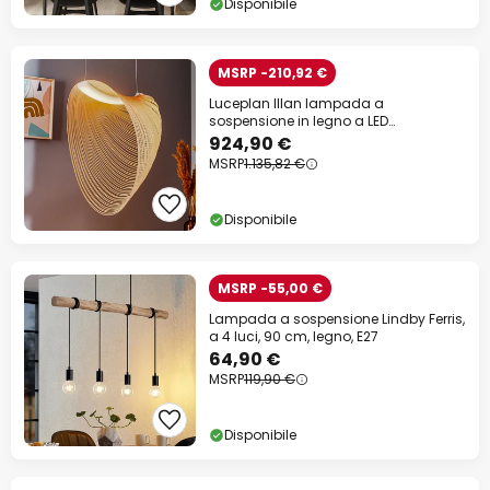
Disponibile
MSRP -210,92 €
Luceplan Illan lampada a
sospensione in legno a LED
dimmerabile Ø 60 cm
924,90 €
MSRP
1.135,82 €
Disponibile
MSRP -55,00 €
Lampada a sospensione Lindby Ferris,
a 4 luci, 90 cm, legno, E27
64,90 €
MSRP
119,90 €
Disponibile